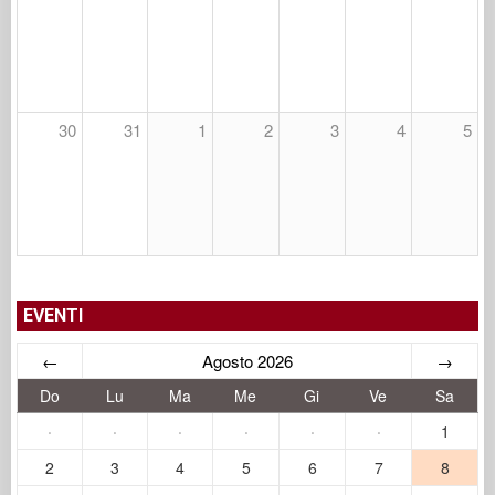
30
31
1
2
3
4
5
EVENTI
←
Agosto 2026
→
Do
Lu
Ma
Me
Gi
Ve
Sa
·
·
·
·
·
·
1
2
3
4
5
6
7
8