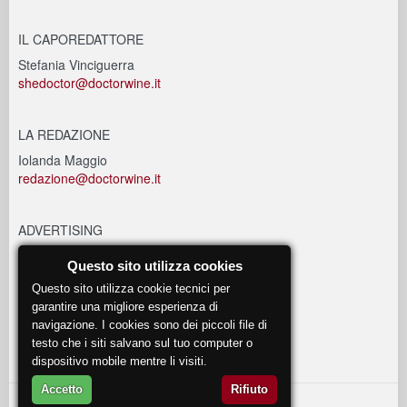
IL CAPOREDATTORE
Stefania Vinciguerra
shedoctor@doctorwine.it
LA REDAZIONE
Iolanda Maggio
redazione@doctorwine.it
ADVERTISING
advertising@doctorwine.it
Questo sito utilizza cookies
Questo sito utilizza cookie tecnici per
EVENTI
garantire una migliore esperienza di
navigazione. I cookies sono dei piccoli file di
eventi@doctorwine.it
testo che i siti salvano sul tuo computer o
dispositivo mobile mentre li visiti.
Accetto
Rifiuto