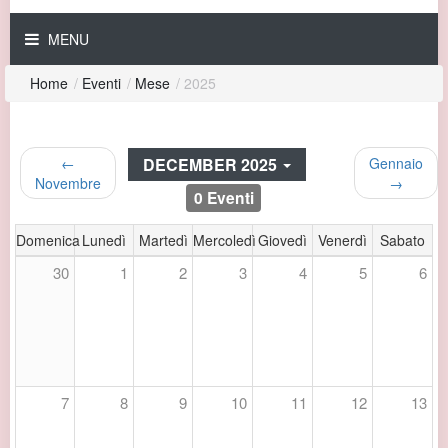
MENU
Home
/
Eventi
/
Mese
/
2025
DECEMBER 2025
←
Gennaio
Novembre
→
0 Eventi
Domenica
Lunedì
Martedì
Mercoledì
Giovedì
Venerdì
Sabato
30
1
2
3
4
5
6
7
8
9
10
11
12
13