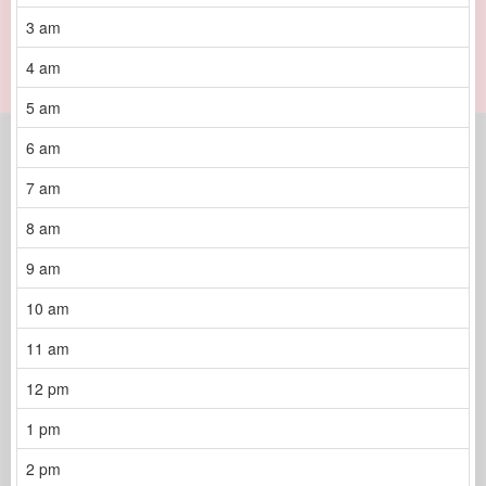
3 am
4 am
5 am
6 am
7 am
8 am
9 am
10 am
11 am
12 pm
1 pm
2 pm