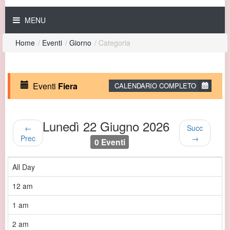
MENU
Home
/
Eventi
/
Giorno
/
Categoria
Eventi
Fiera
CALENDARIO COMPLETO
Lunedì 22 Giugno 2026
←
Succ
Prec
→
0 Eventi
All Day
12 am
1 am
2 am