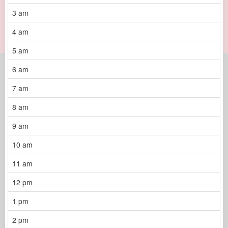
3 am
4 am
5 am
6 am
7 am
8 am
9 am
10 am
11 am
12 pm
1 pm
2 pm