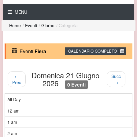
MENU
Home
/
Eventi
/
Giorno
/
Categoria
Eventi
Fiera
CALENDARIO COMPLETO
Domenica 21 Giugno
←
Succ
2026
Prec
→
0 Eventi
All Day
12 am
1 am
2 am