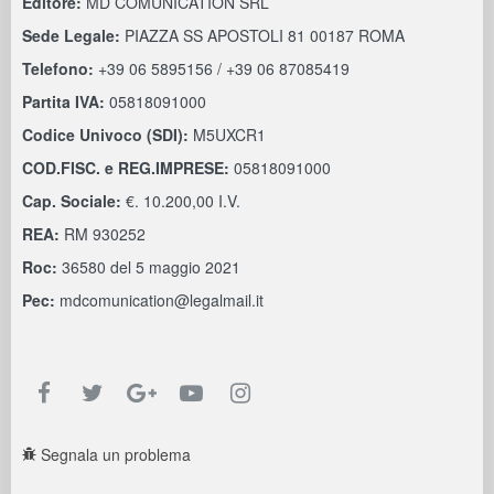
Editore:
MD COMUNICATION SRL
Sede Legale:
PIAZZA SS APOSTOLI 81 00187 ROMA
Telefono:
+39 06 5895156 / +39 06 87085419
Partita IVA:
05818091000
Codice Univoco (SDI):
M5UXCR1
COD.FISC. e REG.IMPRESE:
05818091000
Cap. Sociale:
€. 10.200,00 I.V.
REA:
RM 930252
Roc:
36580 del 5 maggio 2021
Pec:
mdcomunication@legalmail.it
Segnala un problema