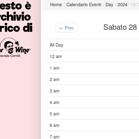
Home
/
Calendario Eventi
/
Day
/
2024
/
12
/
Sabato 2
← Prec
All Day
12 am
1 am
2 am
3 am
4 am
5 am
6 am
7 am