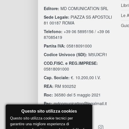
Libri
Editore:
MD COMUNICATION SRL
Le A
Sede Legale:
PIAZZA SS APOSTOLI
81 00187 ROMA
Guid
Telefono:
+39 06 5895156 / +39 06
87085419
Partita IVA:
05818091000
Codice Univoco (SDI):
M5UXCR1
COD.FISC. e REG.IMPRESE:
05818091000
Cap. Sociale:
€. 10.200,00 I.V.
REA:
RM 930252
Roc:
36580 del 5 maggio 2021
Pec:
mdcomunication@legalmail.it
Questo sito utilizza cookies
Questo sito utilizza cookie tecnici per
garantire una migliore esperienza di