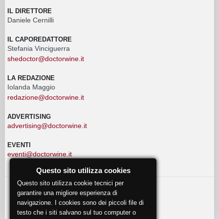
IL DIRETTORE
Daniele Cernilli
IL CAPOREDATTORE
Stefania Vinciguerra
shedoctor@doctorwine.it
LA REDAZIONE
Iolanda Maggio
redazione@doctorwine.it
ADVERTISING
advertising@doctorwine.it
EVENTI
eventi@doctorwine.it
Questo sito utilizza cookies
Questo sito utilizza cookie tecnici per
garantire una migliore esperienza di
© 2018
DoctorWine
.
navigazione. I cookies sono dei piccoli file di
Chi Siamo
Autori
Contattaci
Privacy
testo che i siti salvano sul tuo computer o