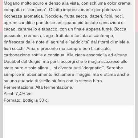
Mogano molto scuro e denso alla vista, con schiuma color crema,
compatta e “coriacea”. Olfatto impressionante per potenza e
ricchezza aromatica. Nocciole, frutta secca, datteri, fichi, noci,
agrumi canditi e pan dolce anticipano più tostate sensazioni di
cacao, caramello e tabacco, con un finale appena fumé. Bocca
possente, cremosa, larga, fruttata e tostata al contempo,
rinfrescata dalle note di agrumi e “addolcita” dai ritorni di miele e
fiori secchi. Amaro presente ma sempre ben bilanciato,
carbonazione sottile e continua. Alla cieca assomiglia ad alcune
Doubbel del Belgio, ma poi ti accorgi che è magia scozzese allo
stato puro e solo allora… si diventa tutti “dogmatici”. Sarebbe
semplice in abbinamento richiamare l’haggis, ma è ottima anche
su una guancia di vitello stufata con la stessa birra.
Fermentazione: Alta fermentazione.
Alcol: 7,4% Vol
Formato: bottiglia 33 cl.