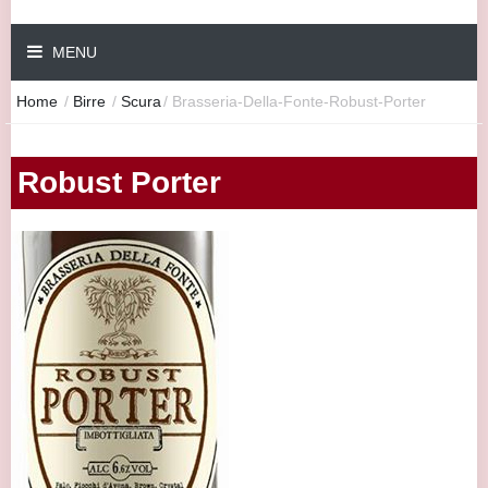
MENU
Home
/
Birre
/
Scura
/
Brasseria-Della-Fonte-Robust-Porter
Robust Porter