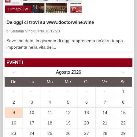
Firmato DW
Da oggi ci trovi su www.doctorwine.wine
di Stefania Vinciguerra 18/12/23
Save the date: la giornata di oggi rappresenta un’altra tappa
importante nella vita del...
EVENTI
←
Agosto 2026
→
Do
Lu
Ma
Me
Gi
Ve
Sa
·
·
·
·
·
·
1
2
3
4
5
6
7
8
9
10
11
12
13
14
15
16
17
18
19
20
21
22
23
24
25
26
27
28
29