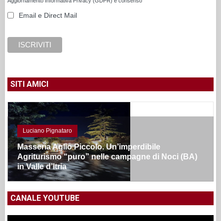
Aggiornamento Informativa Privacy (GDPR) e consenso
Email e Direct Mail
SITI AMICI
Luciano Pignataro
Masseria Aglio Piccolo. Un’imperdibile
Agriturismo “puro” nelle campagne di Noci (BA)
in Valle d’Itria
CANALE YOUTUBE