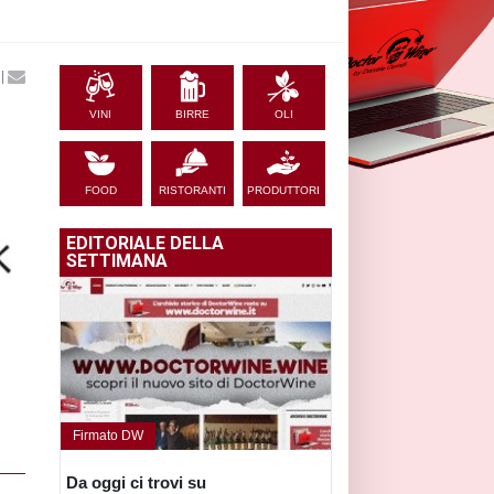
|
VINI
BIRRE
OLI
FOOD
RISTORANTI
PRODUTTORI
EDITORIALE DELLA
SETTIMANA
Firmato DW
Da oggi ci trovi su