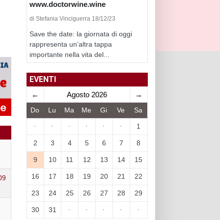
www.doctorwine.wine
di Stefania Vinciguerra 18/12/23
Save the date: la giornata di oggi
rappresenta un’altra tappa
importante nella vita del...
EVENTI
←
Agosto 2026
→
Do
Lu
Ma
Me
Gi
Ve
Sa
·
·
·
·
·
·
1
2
3
4
5
6
7
8
9
10
11
12
13
14
15
16
17
18
19
20
21
22
09
23
24
25
26
27
28
29
30
31
·
·
·
·
·