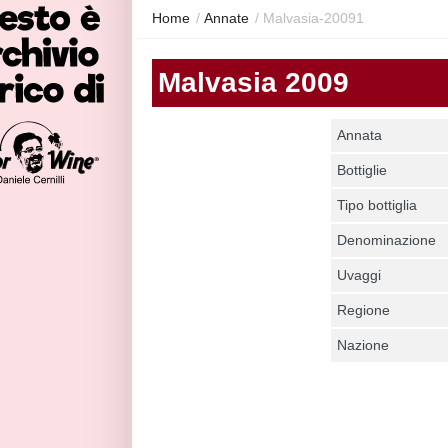
Home
/
Annate
/
Malvasia-20091
Malvasia 2009
Annata
Bottiglie
Tipo bottiglia
Denominazione
Uvaggi
Regione
Nazione