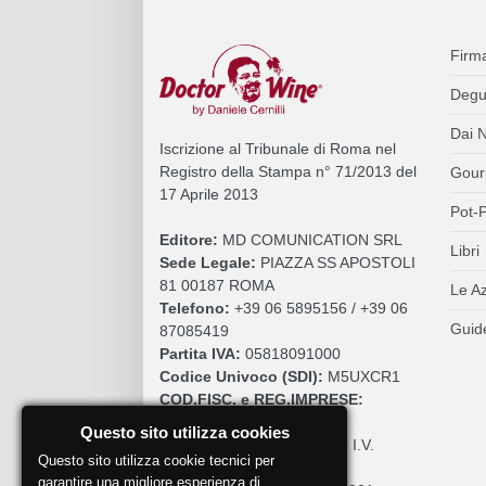
Firm
Degu
Dai N
Iscrizione al Tribunale di Roma nel
Registro della Stampa n° 71/2013 del
Gour
17 Aprile 2013
Pot-P
Editore:
MD COMUNICATION SRL
Libri
Sede Legale:
PIAZZA SS APOSTOLI
81 00187 ROMA
Le A
Telefono:
+39 06 5895156 / +39 06
Guide
87085419
Partita IVA:
05818091000
Codice Univoco (SDI):
M5UXCR1
COD.FISC. e REG.IMPRESE:
05818091000
Questo sito utilizza cookies
Cap. Sociale:
€. 10.200,00 I.V.
Questo sito utilizza cookie tecnici per
REA:
RM 930252
garantire una migliore esperienza di