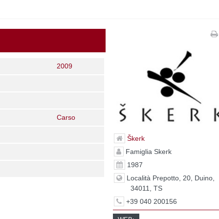
2009
Carso
Škerk
Famiglia Skerk
1987
Località Prepotto, 20, Duino,
34011, TS
+39 040 200156