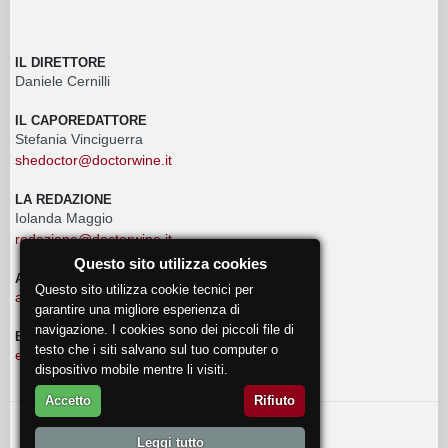
IL DIRETTORE
Daniele Cernilli
IL CAPOREDATTORE
Stefania Vinciguerra
shedoctor@doctorwine.it
LA REDAZIONE
Iolanda Maggio
redazione@doctorwine.it
Questo sito utilizza cookies
ADVERTISING
Questo sito utilizza cookie tecnici per
advertising@doctorwine.it
garantire una migliore esperienza di
navigazione. I cookies sono dei piccoli file di
EVENTI
testo che i siti salvano sul tuo computer o
eventi@doctorwine.it
dispositivo mobile mentre li visiti.
Accetto
Rifiuto
© 2018
DoctorWine
.
Leggi tutto