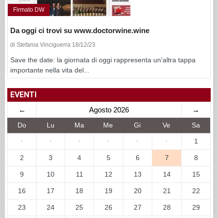
Firmato DW
Da oggi ci trovi su www.doctorwine.wine
di Stefania Vinciguerra 18/12/23
Save the date: la giornata di oggi rappresenta un’altra tappa
importante nella vita del...
EVENTI
←
Agosto 2026
→
Do
Lu
Ma
Me
Gi
Ve
Sa
·
·
·
·
·
·
1
2
3
4
5
6
7
8
9
10
11
12
13
14
15
16
17
18
19
20
21
22
23
24
25
26
27
28
29