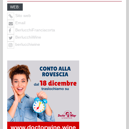
WEB:
Sito web
Email
BerlucchiFranciacorta
BerlucchiWine
berlucchiwine