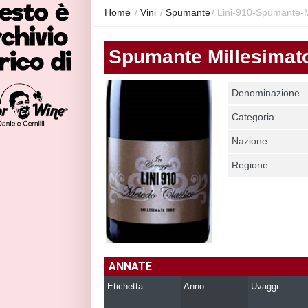
Home
/
Vini
/
Spumante
/
Lini-910-Spumante-M
Spumante Millesimat
Denominazione
Categoria
Nazione
Regione
ANNATE
Etichetta
Anno
Uvaggi