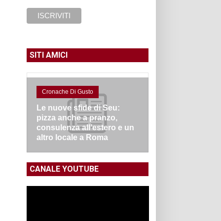
SITI AMICI
Cronache Di Gusto
Le nuove sfide di Seu:
pizza anche a pranzo,
consulenza all’estero e un
altro locale a Roma
CANALE YOUTUBE