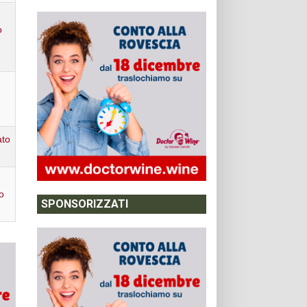
o
ato
o
SPONSORIZZATI