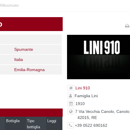
illesimato
o
Spumante
Italia
Emilia-Romagna
Lini 910
Famiglia Lini
1910
7 Via Vecchia Canolo, Canolo
42015, RE
Bottiglie
Tipo
Leggi
+39 0522 690162
bottiglia