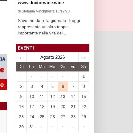
www.doctorwine.wine
di Stefania Vinciguerra 18/12/23
Save the date: la giornata di oggi
rappresenta un’altra tappa
importante nella vita del...
EVENTI
←
Agosto 2026
→
Do
Lu
Ma
Me
Gi
Ve
Sa
·
·
·
·
·
·
1
2
3
4
5
6
7
8
9
10
11
12
13
14
15
16
17
18
19
20
21
22
23
24
25
26
27
28
29
30
31
·
·
·
·
·