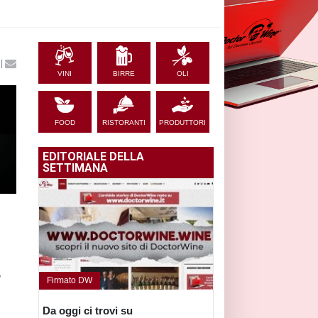
|
VINI
BIRRE
OLI
FOOD
RISTORANTI
PRODUTTORI
EDITORIALE DELLA
SETTIMANA
,
Firmato DW
Da oggi ci trovi su