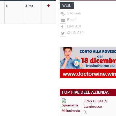
WEB:
0
0.75L
Sito web
Email
LINI 910
@LINI910
TOP FIVE DELL'AZIENDA
Gran Cuvée di
Lambrusco
0,