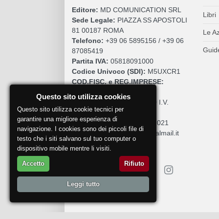
Editore:
MD COMUNICATION SRL
Libri
Sede Legale:
PIAZZA SS APOSTOLI
81 00187 ROMA
Le A
Telefono:
+39 06 5895156 / +39 06
Guide
87085419
Partita IVA:
05818091000
Codice Univoco (SDI):
M5UXCR1
COD.FISC. e REG.IMPRESE:
05818091000
Questo sito utilizza cookies
Cap. Sociale:
€. 10.200,00 I.V.
Questo sito utilizza cookie tecnici per
REA:
RM 930252
garantire una migliore esperienza di
Roc:
36580 del 5 maggio 2021
navigazione. I cookies sono dei piccoli file di
Pec:
mdcomunication@legalmail.it
testo che i siti salvano sul tuo computer o
dispositivo mobile mentre li visiti.
Accetto
Rifiuto
Leggi tutto
Segnala un problema