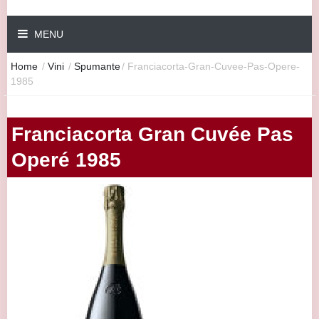
MENU
Home
/
Vini
/
Spumante
/
Franciacorta-Gran-Cuvee-Pas-Opere-
1985
Franciacorta Gran Cuvée Pas
Operé 1985