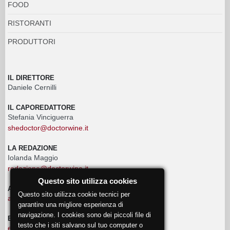
FOOD
RISTORANTI
PRODUTTORI
IL DIRETTORE
Daniele Cernilli
IL CAPOREDATTORE
Stefania Vinciguerra
shedoctor@doctorwine.it
LA REDAZIONE
Iolanda Maggio
redazione@doctorwine.it
Questo sito utilizza cookies
ADVERTISING
Questo sito utilizza cookie tecnici per
advertising@doctorwine.it
garantire una migliore esperienza di
navigazione. I cookies sono dei piccoli file di
EVENTI
testo che i siti salvano sul tuo computer o
eventi@doctorwine.it