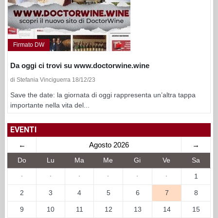
Firmato DW
Da oggi ci trovi su www.doctorwine.wine
di Stefania Vinciguerra 18/12/23
Save the date: la giornata di oggi rappresenta un’altra tappa
importante nella vita del...
EVENTI
←
Agosto 2026
→
Do
Lu
Ma
Me
Gi
Ve
Sa
·
·
·
·
·
·
1
2
3
4
5
6
7
8
9
10
11
12
13
14
15