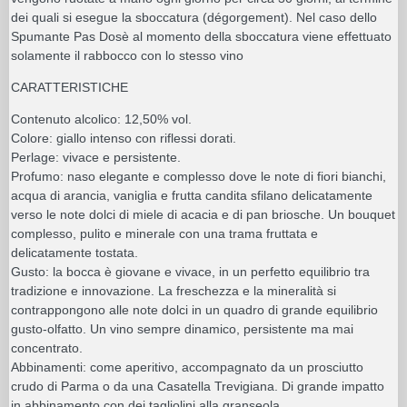
dei quali si esegue la sboccatura (dégorgement). Nel caso dello
Spumante Pas Dosè al momento della sboccatura viene effettuato
solamente il rabbocco con lo stesso vino
CARATTERISTICHE
Contenuto alcolico: 12,50% vol.
Colore: giallo intenso con riflessi dorati.
Perlage: vivace e persistente.
Profumo: naso elegante e complesso dove le note di fiori bianchi,
acqua di arancia, vaniglia e frutta candita sfilano delicatamente
verso le note dolci di miele di acacia e di pan briosche. Un bouquet
complesso, pulito e minerale con una trama fruttata e
delicatamente tostata.
Gusto: la bocca è giovane e vivace, in un perfetto equilibrio tra
tradizione e innovazione. La freschezza e la mineralità si
contrappongono alle note dolci in un quadro di grande equilibrio
gusto-olfatto. Un vino sempre dinamico, persistente ma mai
concentrato.
Abbinamenti: come aperitivo, accompagnato da un prosciutto
crudo di Parma o da una Casatella Trevigiana. Di grande impatto
in abbinamento con dei tagliolini alla granseola.