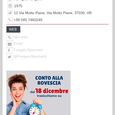
1975
12 Via Motto Piane, Via Motto Piane, 37030, VR
+39 045 7460240
WEB:
Sito web
Email
FongaroSpumanti
@FongaroSpumanti