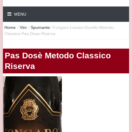
MENU
Home
/
Vini
/
Spumante
/
Fongaro-Lessini-Durello-Metodo-
Classico-Pas-Dose-Riserva
Pas Dosè Metodo Classico
Riserva