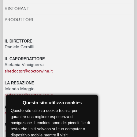
RISTORANTI
PRODUTTORI
IL DIRETTORE
Daniele Cernilli
IL CAPOREDATTORE
Stefania Vinciguerra
shedoctor@doctorwine.it
LA REDAZIONE
Iolanda Maggio
redazione@doctorwine.it
Questo sito utilizza cookies
ADVERTISING
Questo sito utilizza cookie tecnici per
advertising@doctorwine.it
garantire una migliore esperienza di
navigazione. I cookies sono dei piccoli file di
EVENTI
testo che i siti salvano sul tuo computer o
eventi@doctorwine.it
dispositivo mobile mentre li visiti.