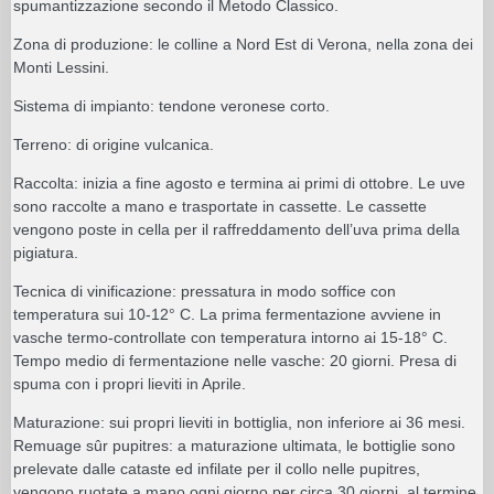
spumantizzazione secondo il Metodo Classico.
Zona di produzione: le colline a Nord Est di Verona, nella zona dei
Monti Lessini.
Sistema di impianto: tendone veronese corto.
Terreno: di origine vulcanica.
Raccolta: inizia a fine agosto e termina ai primi di ottobre. Le uve
sono raccolte a mano e trasportate in cassette. Le cassette
vengono poste in cella per il raffreddamento dell’uva prima della
pigiatura.
Tecnica di vinificazione: pressatura in modo soffice con
temperatura sui 10-12° C. La prima fermentazione avviene in
vasche termo-controllate con temperatura intorno ai 15-18° C.
Tempo medio di fermentazione nelle vasche: 20 giorni. Presa di
spuma con i propri lieviti in Aprile.
Maturazione: sui propri lieviti in bottiglia, non inferiore ai 36 mesi.
Remuage sûr pupitres: a maturazione ultimata, le bottiglie sono
prelevate dalle cataste ed infilate per il collo nelle pupitres,
vengono ruotate a mano ogni giorno per circa 30 giorni, al termine