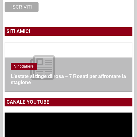
SITI AMICI
Vinodabere
L’estate si tinge di rosa – 7 Rosati per affrontare la
stagione
CANALE YOUTUBE