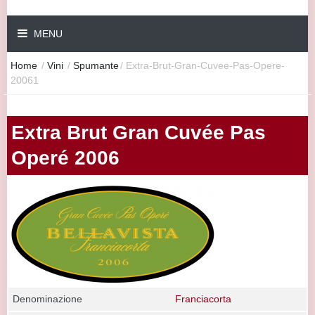
MENU
Home
/
Vini
/
Spumante
/
Extra-Brut-Gran-Cuvee-Pas-Opere-
20061
Extra Brut Gran Cuvée Pas
Operé 2006
Denominazione
Franciacorta