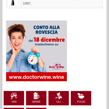
1997,
VINI
BIRRE
OLI
FOOD