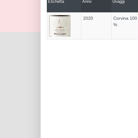
Etichetta
Anno
Uvaggi
2020
Corvina 100
%