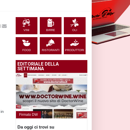
|
VINI
BIRRE
OLI
FOOD
RISTORANTI
PRODUTTORI
EDITORIALE DELLA
SETTIMANA
 in
Firmato DW
Da oggi ci trovi su