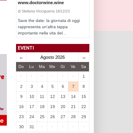
www.doctorwine.wine
di Stefania Vinciguerra 18/12/23
Save the date: la giornata di oggi
rappresenta un’altra tappa
importante nella vita del...
EVENTI
←
Agosto 2026
→
Do
Lu
Ma
Me
Gi
Ve
Sa
·
·
·
·
·
·
1
2
3
4
5
6
7
8
9
10
11
12
13
14
15
16
17
18
19
20
21
22
23
24
25
26
27
28
29
30
31
·
·
·
·
·