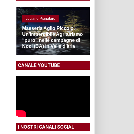
Luciano Pignataro
Masseria Aglio Piccolo.
Un’imperdibile Agriturismo
“puro” nelle campagne di
Noci (BA) in Valle d’Itria
CANALE YOUTUBE
I NOSTRI CANALI SOCIAL