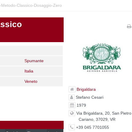
ii-Metodo-Classico-Dosaggio-Zero
assico
Spumante
Italia
Veneto
Brigaldara
Stefano Cesari
1979
Via Brigaldara, 20, San Pietro
Cariano, 37029, VR
+39 045 7701055