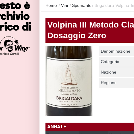
Home
/
Vini
/
Spumante
/
Brigaldara-Volpina-I
Volpina III Metodo Cl
Dosaggio Zero
Denominazione
Categoria
Nazione
Regione
ANNATE