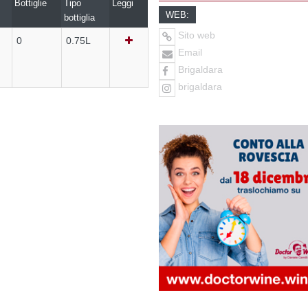
Bottiglie
Tipo
Leggi
WEB:
bottiglia
Sito web
0
0.75L
Email
Brigaldara
brigaldara