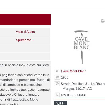
Valle d'Aosta
Spumante
 in acciaio inox. Sosta sui lieviti
Cave Mont Blanc
o paglierino con riflessi verdolini e
1983
mandarino e pompelmo, fruttati di
Strada Des Iles, 31, La Rhuin
ali di sambuco e biancospino.
Morgex, 11017 , AO
resco ed immediato, accompagnato
 piacevoli. Chiusura lunga e
+39 0165 800331
nir di frutta estiva. Molto
WEB:
ome aperitivo.