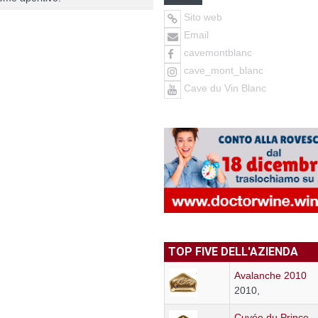
Sito web
Email
cavemontblanc
cave_mont_blanc
Cave du Vin Blanc
TOP FIVE DELL'AZIENDA
Avalanche 2010
2010,
Cuvée du Prince