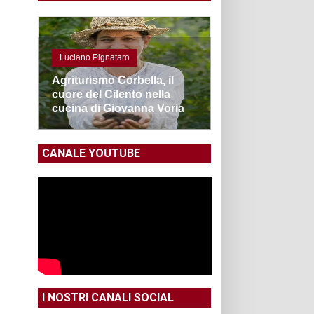
Luciano Pignataro
Agriturismo Corbella, il
cuore del Cilento nella
cucina di Giovanna Voria
CANALE YOUTUBE
I NOSTRI CANALI SOCIAL