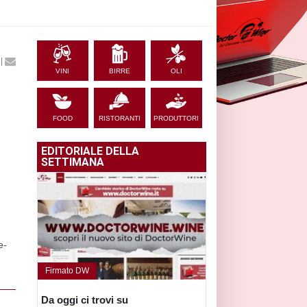
|
VINI
BIRRE
OLI
FOOD
RISTORANTI
PRODUTTORI
EDITORIALE DELLA
SETTIMANA
e-
Firmato DW
Da oggi ci trovi su