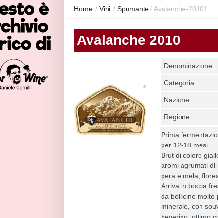
Home
/
Vini
/
Spumante
/
Avalanche-20101
Avalanche 2010
Denominazione
Categoria
Nazione
Regione
Prima fermentazione
per 12-18 mesi.
Brut di colore giall
aromi agrumati di 
pera e mela, flore
Arriva in bocca f
da bollicine molto
minerale, con souve
beverino, ottimo c