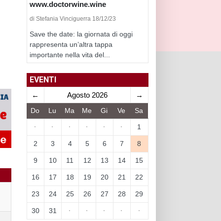
www.doctorwine.wine
di Stefania Vinciguerra 18/12/23
Save the date: la giornata di oggi
rappresenta un’altra tappa
importante nella vita del...
EVENTI
←
Agosto 2026
→
Do
Lu
Ma
Me
Gi
Ve
Sa
·
·
·
·
·
·
1
2
3
4
5
6
7
8
9
10
11
12
13
14
15
16
17
18
19
20
21
22
23
24
25
26
27
28
29
30
31
·
·
·
·
·