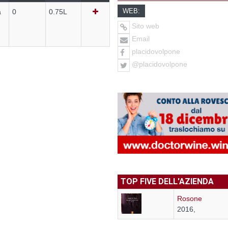
WEB:
a
0
0.75L
Sito web
Email
placidovolpone
@placidovolpone
TOP FIVE DELL'AZIENDA
Rosone
2016,