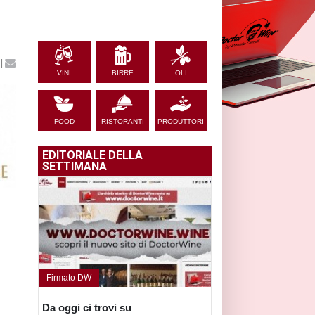
|
VINI
BIRRE
OLI
FOOD
RISTORANTI
PRODUTTORI
EDITORIALE DELLA
SETTIMANA
Firmato DW
Da oggi ci trovi su