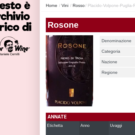
Home
/
Vini
/
Rosso
/
Placido-Volpone-Puglia
Rosone
Denominazione
Categoria
Nazione
Regione
ANNATE
Etichetta
Anno
Uvaggi