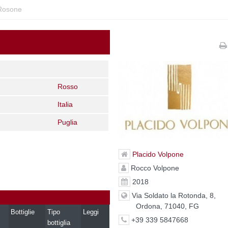
-Rosone
Rosso
Italia
Puglia
Placido Volpone
Rocco Volpone
2018
Via Soldato la Rotonda, 8,
Ordona, 71040, FG
Bottiglie
Tipo
Leggi
+39 339 5847668
bottiglia