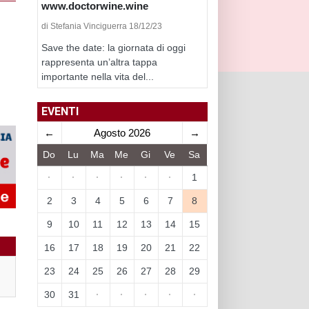
www.doctorwine.wine
di Stefania Vinciguerra 18/12/23
Save the date: la giornata di oggi
rappresenta un’altra tappa
importante nella vita del...
EVENTI
←
Agosto 2026
→
Do
Lu
Ma
Me
Gi
Ve
Sa
·
·
·
·
·
·
1
2
3
4
5
6
7
8
9
10
11
12
13
14
15
16
17
18
19
20
21
22
23
24
25
26
27
28
29
30
31
·
·
·
·
·