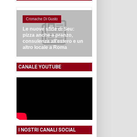
Cronache Di Gusto
Le nuove sfide di Seu:
pizza anche a pranzo,
consulenza all’estero e un
altro locale a Roma
CANALE YOUTUBE
I NOSTRI CANALI SOCIAL