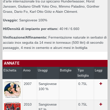
d’arte internazionale tra cui spiccano Hundertwasser, Horst
Janssen, Giuliano Ghelli Yoko Ono, Mimmo Paladino, Günther
Grass, Dario Fo, Karl Otto Götz e Alain Clément.
Uvaggio:
Sangiovese 100%
Hl/Densità di impianto per ettaro:
40 Hl / 6.660
Vinificazione/Affinamento:
Fermentazione naturale in serbatoi di
acciaio inox seguita da 14 mesi in tonneaux (500 litri) di secondo
passaggio, 4 mesi in cemento e alcuni mesi in bottiglia
ANNATE
Etichetta
Anno
Uvaggi
Bottiglie
Tipo
Leggi
bottiglia
2007
Sangiovese
0.75L
100 %
2010
Sangiovese
0.75L
97 %