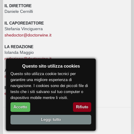
IL DIRETTORE
Daniele Cernilli
IL CAPOREDATTORE
Stefania Vinciguerra
shedoctor@doctorwine.it
LA REDAZIONE
Iolanda Maggio
redazione@doctorwine.it
Questo sito utilizza cookies
ADVERTISING
Questo sito utilizza cookie tecnici per
advertising@doctorwine.it
garantire una migliore esperienza di
navigazione. I cookies sono dei piccoli file di
EVENTI
testo che i siti salvano sul tuo computer o
eventi@doctorwine.it
dispositivo mobile mentre li visiti.
Accetto
Rifiuto
© 2018
DoctorWine
.
Leggi tutto
Chi Siamo
Autori
Contattaci
Privacy