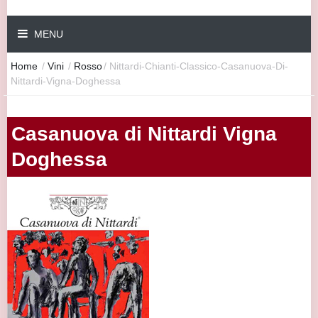
MENU
Home
/
Vini
/
Rosso
/
Nittardi-Chianti-Classico-Casanuova-Di-
Nittardi-Vigna-Doghessa
Casanuova di Nittardi Vigna
Doghessa