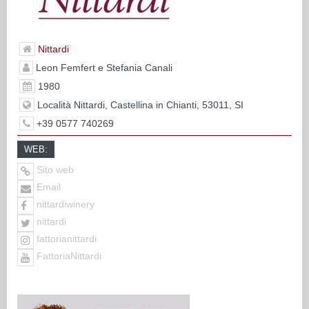
Nittardi
Leon Femfert e Stefania Canali
1980
Località Nittardi, Castellina in Chianti, 53011, SI
+39 0577 740269
WEB:
Sito web
Email
nittardiwinery
nittardi
fattorianittardi
FattoriaNittardi