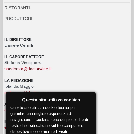
RISTORANTI
PRODUTTORI
IL DIRETTORE
Daniele Cernilli
IL CAPOREDATTORE
Stefania Vinciguerra
shedoctor@doctorwine.it
LA REDAZIONE
Iolanda Maggio
redazione@doctorwine.it
Questo sito utilizza cookies
ADVERTISING
Questo sito utilizza cookie tecnici per
advertising@doctorwine.it
garantire una migliore esperienza di
navigazione. I cookies sono dei piccoli file di
EVENTI
testo che i siti salvano sul tuo computer o
eventi@doctorwine.it
dispositivo mobile mentre li visiti.