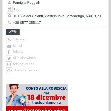
Famiglia Poggiali
1966
101 Via del Chianti, Castelnuovo Berardenga, 53019, SI
+39 0577 355117
WEB:
Sito web
Email
felsina
@felsinawines
felsina_wines
+FelsinaItwines