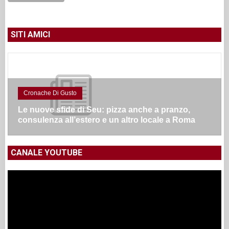
SITI AMICI
Cronache Di Gusto
Le nuove sfide di Seu: pizza anche a pranzo,
consulenza all’estero e un altro locale a Roma
CANALE YOUTUBE