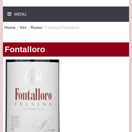
MENU
Home
/
Vini
/
Rosso
/
Felsina-Fontalloro
Fontalloro