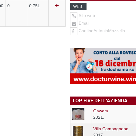
00
0
0.75L
WEB:
Sito web
Email
CantineAntonioMazzella
TOP FIVE DELL'AZIENDA
Gawem
2021,
Villa Campagnano
2017,