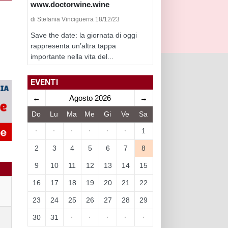
www.doctorwine.wine
di Stefania Vinciguerra 18/12/23
Save the date: la giornata di oggi
rappresenta un’altra tappa
importante nella vita del...
EVENTI
←
Agosto 2026
→
Do
Lu
Ma
Me
Gi
Ve
Sa
·
·
·
·
·
·
1
2
3
4
5
6
7
8
9
10
11
12
13
14
15
16
17
18
19
20
21
22
23
24
25
26
27
28
29
30
31
·
·
·
·
·