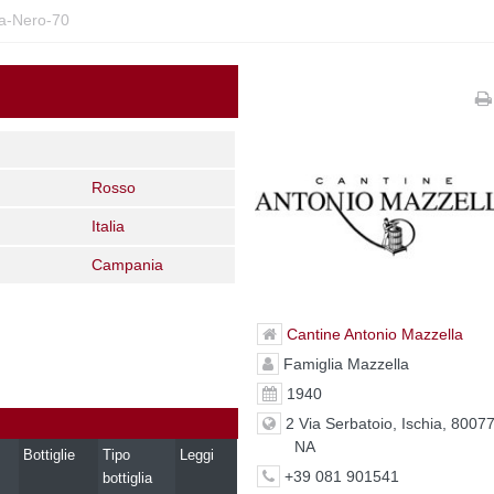
la-Nero-70
Rosso
Italia
Campania
Cantine Antonio Mazzella
Famiglia Mazzella
1940
2 Via Serbatoio, Ischia, 80077
NA
Bottiglie
Tipo
Leggi
+39 081 901541
bottiglia