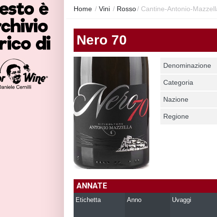
Home
/
Vini
/
Rosso
/
Cantine-Antonio-Mazzel
Nero 70
Denominazione
Categoria
Nazione
Regione
ANNATE
Etichetta
Anno
Uvaggi