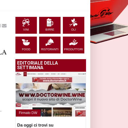
|
VINI
BIRRE
OLI
FOOD
RISTORANTI
PRODUTTORI
EDITORIALE DELLA
SETTIMANA
,
Firmato DW
Da oggi ci trovi su