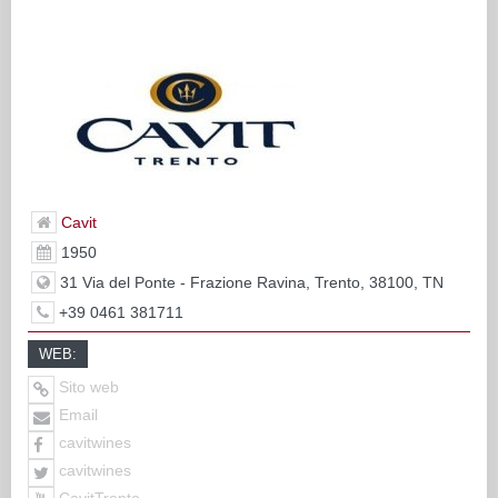
Cavit
1950
31 Via del Ponte - Frazione Ravina, Trento, 38100, TN
+39 0461 381711
WEB:
Sito web
Email
cavitwines
cavitwines
CavitTrento