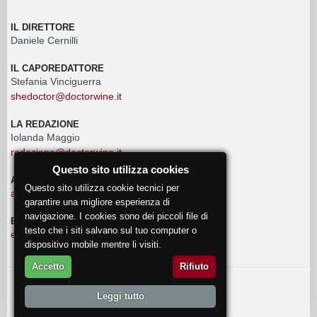
IL DIRETTORE
Daniele Cernilli
IL CAPOREDATTORE
Stefania Vinciguerra
shedoctor@doctorwine.it
LA REDAZIONE
Iolanda Maggio
redazione@doctorwine.it
Questo sito utilizza cookies
ADVERTISING
Questo sito utilizza cookie tecnici per
advertising@doctorwine.it
garantire una migliore esperienza di
navigazione. I cookies sono dei piccoli file di
EVENTI
testo che i siti salvano sul tuo computer o
eventi@doctorwine.it
dispositivo mobile mentre li visiti.
Accetto
Rifiuto
© 2018
DoctorWine
.
Leggi tutto
Chi Siamo
Autori
Contattaci
Privacy