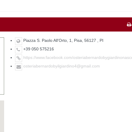
Piazza S. Paolo All'Orto, 1, Pisa, 56127 , PI
+39 050 575216
https://www.facebook.com/osteriabernardobygiardinonasc
osteriabernardobyilgiardino4@gmail.com