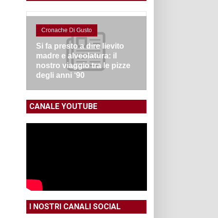
Cronache Di Gusto
Si fa presto a dire lievito
madre e alveolatura: il
nostro viaggio tra le pizze
degli anni ‘90
CANALE YOUTUBE
I NOSTRI CANALI SOCIAL