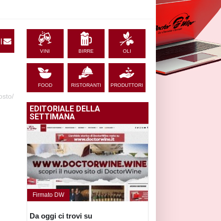
|
VINI
BIRRE
OLI
FOOD
RISTORANTI
PRODUTTORI
osto/
EDITORIALE DELLA
SETTIMANA
Firmato DW
Da oggi ci trovi su