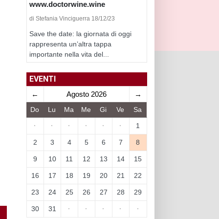
www.doctorwine.wine
di Stefania Vinciguerra 18/12/23
Save the date: la giornata di oggi
rappresenta un’altra tappa
importante nella vita del...
EVENTI
←
Agosto 2026
→
Do
Lu
Ma
Me
Gi
Ve
Sa
·
·
·
·
·
·
1
2
3
4
5
6
7
8
9
10
11
12
13
14
15
16
17
18
19
20
21
22
23
24
25
26
27
28
29
30
31
·
·
·
·
·