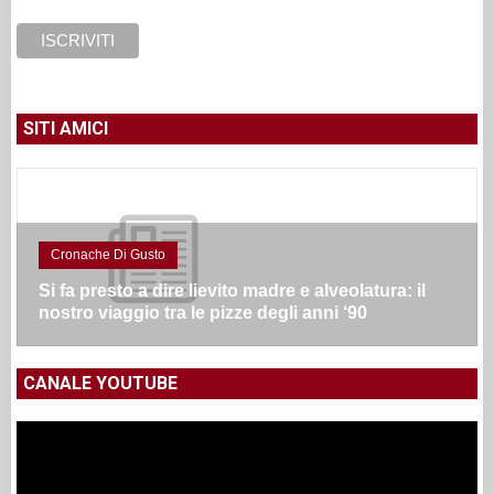
SITI AMICI
Cronache Di Gusto
Si fa presto a dire lievito madre e alveolatura: il
nostro viaggio tra le pizze degli anni ‘90
CANALE YOUTUBE