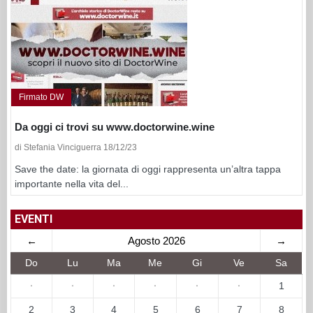
Firmato DW
Da oggi ci trovi su www.doctorwine.wine
di Stefania Vinciguerra 18/12/23
Save the date: la giornata di oggi rappresenta un’altra tappa
importante nella vita del...
EVENTI
←
Agosto 2026
→
Do
Lu
Ma
Me
Gi
Ve
Sa
·
·
·
·
·
·
1
2
3
4
5
6
7
8