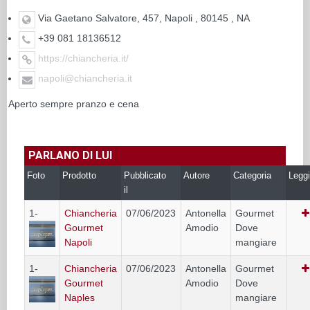
Via Gaetano Salvatore, 457, Napoli , 80145 , NA
+39 081 18136512
https://chiancheria.it/
napoli@chiancheria.it
Aperto sempre pranzo e cena
PARLANO DI LUI
Foto
Prodotto
Pubblicato
Autore
Categoria
Leggi
il
1-
Chiancheria
07/06/2023
Antonella
Gourmet
Gourmet
Amodio
Dove
Napoli
mangiare
1-
Chiancheria
07/06/2023
Antonella
Gourmet
Gourmet
Amodio
Dove
Naples
mangiare