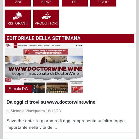
VINI
BIRRE
OLI
FOOD
RISTORANTI
PRODUTTORI
EDITORIALE DELLA SETTIMANA
Firmato DW
Da oggi ci trovi su www.doctorwine.wine
di Stefania Vinciguerra 18/12/23
Save the date: la giornata di oggi rappresenta un’altra tappa
importante nella vita del...