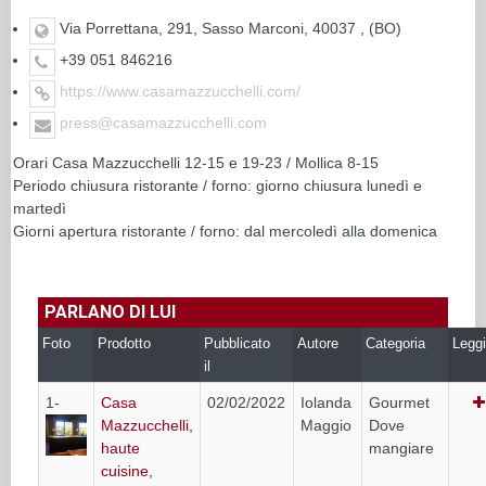
Via Porrettana, 291, Sasso Marconi, 40037 , (BO)
+39 051 846216
https://www.casamazzucchelli.com/
press@casamazzucchelli.com
Orari Casa Mazzucchelli 12-15 e 19-23 / Mollica 8-15
Periodo chiusura ristorante / forno: giorno chiusura lunedì e
martedì
Giorni apertura ristorante / forno: dal mercoledì alla domenica
PARLANO DI LUI
Foto
Prodotto
Pubblicato
Autore
Categoria
Leggi
il
1-
Casa
02/02/2022
Iolanda
Gourmet
Mazzucchelli,
Maggio
Dove
haute
mangiare
cuisine,