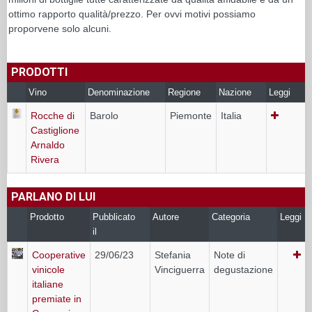
ottimo rapporto qualità/prezzo. Per ovvi motivi possiamo
proporvene solo alcuni.
PRODOTTI
Vino
Denominazione
Regione
Nazione
Leggi
Rocche di
Barolo
Piemonte
Italia
Castiglione
Arnaldo
Rivera
PARLANO DI LUI
Prodotto
Pubblicato
Autore
Categoria
Leggi
il
Cooperative
29/06/23
Stefania
Note di
vinicole
Vinciguerra
degustazione
italiane
premiate in