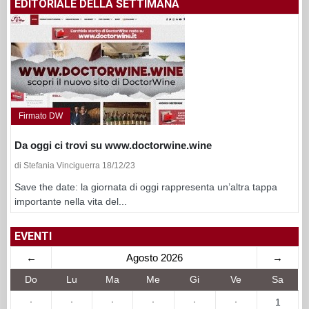
EDITORIALE DELLA SETTIMANA
Firmato DW
Da oggi ci trovi su www.doctorwine.wine
di Stefania Vinciguerra 18/12/23
Save the date: la giornata di oggi rappresenta un’altra tappa
importante nella vita del...
EVENTI
←
Agosto 2026
→
Do
Lu
Ma
Me
Gi
Ve
Sa
·
·
·
·
·
·
1