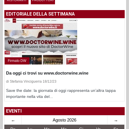
EDITORIALE DELLA SETTIMANA
Firmato DW
Da oggi ci trovi su www.doctorwine.wine
di Stefania Vinciguerra 18/12/23
Save the date: la giornata di oggi rappresenta un’altra tappa
importante nella vita del...
EVENTI
←
Agosto 2026
→
Do
Lu
Ma
Me
Gi
Ve
Sa