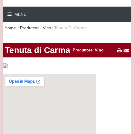
MENU
Home
/
Produttori
/
Vino
/
Tenuta-Di-Carma
Tenuta di Carma
Produttore: Vino
|