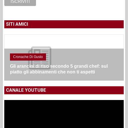
SITI AMICI
Cronache Di Gusto
Gli arancini di riso secondo 5 grandi chef: sul
piatto gli abbinamenti che non ti aspetti
CANALE YOUTUBE