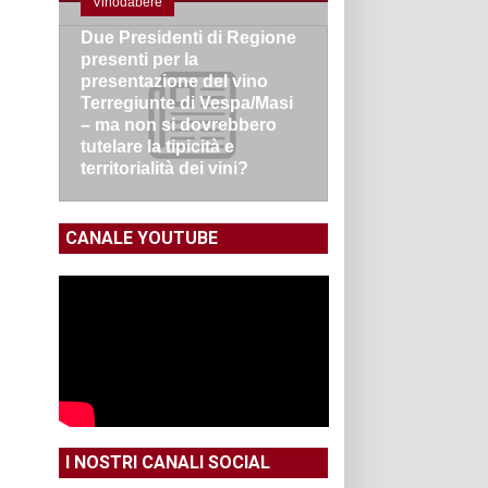
Vinodabere
Due Presidenti di Regione
presenti per la
presentazione del vino
Terregiunte di Vespa/Masi
– ma non si dovrebbero
tutelare la tipicità e
territorialità dei vini?
CANALE YOUTUBE
I NOSTRI CANALI SOCIAL