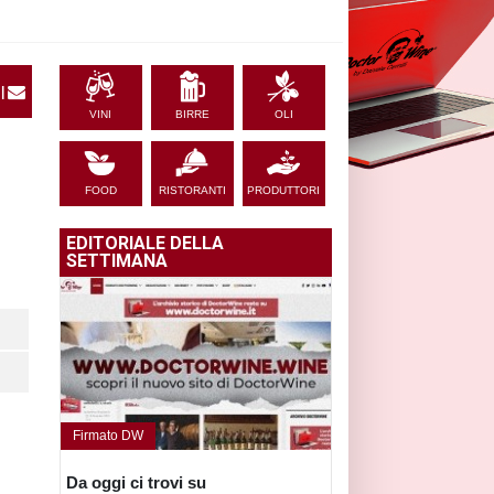
|
VINI
BIRRE
OLI
FOOD
RISTORANTI
PRODUTTORI
EDITORIALE DELLA
SETTIMANA
Firmato DW
Da oggi ci trovi su