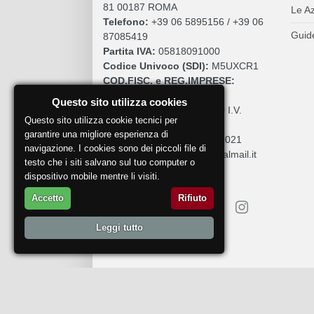
81 00187 ROMA
Le A
Telefono:
+39 06 5895156 / +39 06
Guide
87085419
Partita IVA:
05818091000
Codice Univoco (SDI):
M5UXCR1
COD.FISC. e REG.IMPRESE:
05818091000
Questo sito utilizza cookies
Cap. Sociale:
€. 10.200,00 I.V.
Questo sito utilizza cookie tecnici per
REA:
RM 930252
garantire una migliore esperienza di
Roc:
36580 del 5 maggio 2021
navigazione. I cookies sono dei piccoli file di
Pec:
mdcomunication@legalmail.it
testo che i siti salvano sul tuo computer o
dispositivo mobile mentre li visiti.
Accetto
Rifiuto
Leggi tutto
Segnala un problema
© 2018
DoctorWine
.