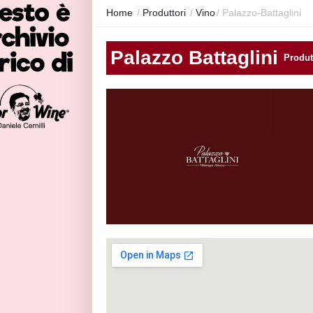
Home
/
Produttori
/
Vino
/
Palazzo-Battaglini
Palazzo Battaglini
Produt