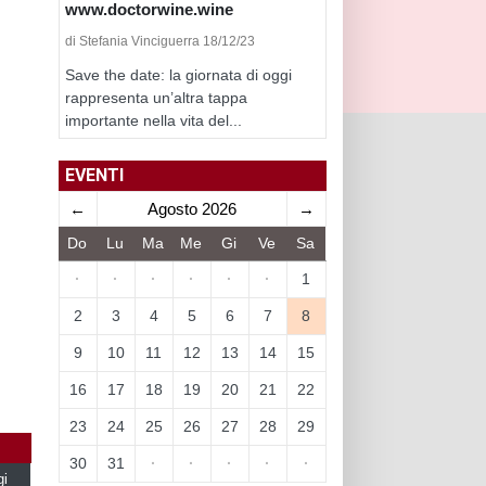
www.doctorwine.wine
di Stefania Vinciguerra 18/12/23
Save the date: la giornata di oggi
rappresenta un’altra tappa
importante nella vita del...
EVENTI
←
Agosto 2026
→
Do
Lu
Ma
Me
Gi
Ve
Sa
·
·
·
·
·
·
1
2
3
4
5
6
7
8
9
10
11
12
13
14
15
16
17
18
19
20
21
22
23
24
25
26
27
28
29
30
31
·
·
·
·
·
gi