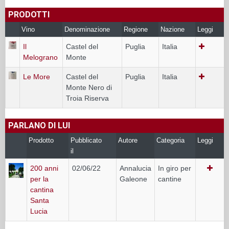
PRODOTTI
Vino
Denominazione
Regione
Nazione
Leggi
Il
Castel del
Puglia
Italia
Melograno
Monte
Le More
Castel del
Puglia
Italia
Monte Nero di
Troia Riserva
PARLANO DI LUI
Prodotto
Pubblicato
Autore
Categoria
Leggi
il
200 anni
02/06/22
Annalucia
In giro per
per la
Galeone
cantine
cantina
Santa
Lucia