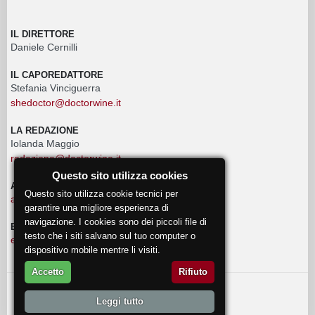
IL DIRETTORE
Daniele Cernilli
IL CAPOREDATTORE
Stefania Vinciguerra
shedoctor@doctorwine.it
LA REDAZIONE
Iolanda Maggio
redazione@doctorwine.it
Questo sito utilizza cookies
ADVERTISING
Questo sito utilizza cookie tecnici per
advertising@doctorwine.it
garantire una migliore esperienza di
navigazione. I cookies sono dei piccoli file di
EVENTI
testo che i siti salvano sul tuo computer o
eventi@doctorwine.it
dispositivo mobile mentre li visiti.
Accetto
Rifiuto
© 2018
DoctorWine
.
Leggi tutto