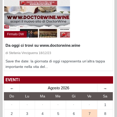
Firmato DW
Da oggi ci trovi su www.doctorwine.wine
di Stefania Vinciguerra 18/12/23
Save the date: la giornata di oggi rappresenta un’altra tappa
importante nella vita del...
EVENTI
←
Agosto 2026
→
Do
Lu
Ma
Me
Gi
Ve
Sa
·
·
·
·
·
·
1
2
3
4
5
6
7
8