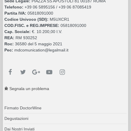
Sede Legale:
PIAZZA SS APOSTOLI 81 00187 ROMA
Telefono:
+39 06 5895156 / +39 06 87085419
Partita IVA:
05818091000
Codice Univoco (SDI):
M5UXCR1
COD.FISC. e REG.IMPRESE:
05818091000
Cap. Sociale:
€. 10.200,00 I.V.
REA:
RM 930252
Roc:
36580 del 5 maggio 2021
Pec:
mdcomunication@legalmail.it
Segnala un problema
Firmato DoctorWine
Degustazioni
Dai Nostri Inviati