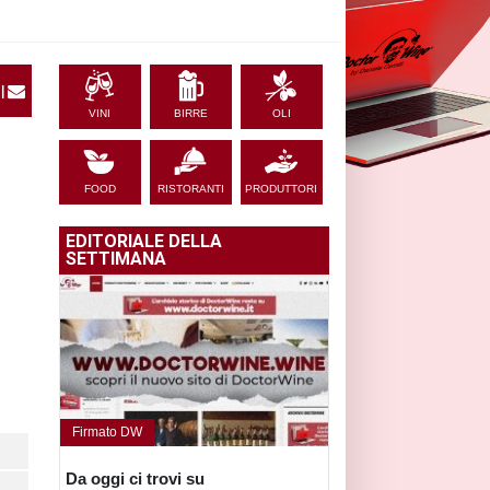
|
VINI
BIRRE
OLI
FOOD
RISTORANTI
PRODUTTORI
EDITORIALE DELLA
SETTIMANA
Firmato DW
Da oggi ci trovi su