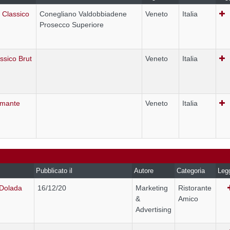
 Classico
Conegliano Valdobbiadene
Veneto
Italia
Prosecco Superiore
sico Brut
Veneto
Italia
umante
Veneto
Italia
Pubblicato il
Autore
Categoria
Leg
 Dolada
16/12/20
Marketing
Ristorante
&
Amico
Advertising