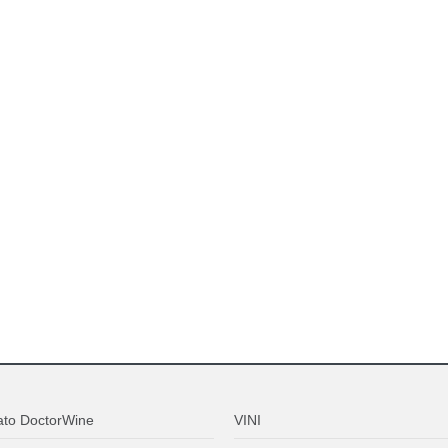
ato DoctorWine
VINI