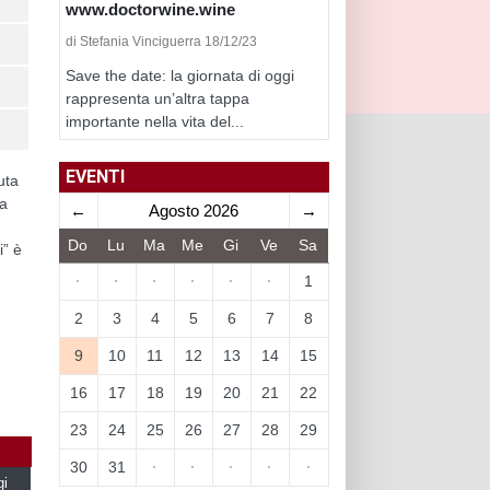
www.doctorwine.wine
di Stefania Vinciguerra 18/12/23
Save the date: la giornata di oggi
rappresenta un’altra tappa
importante nella vita del...
EVENTI
uta
ma
←
Agosto 2026
→
Do
Lu
Ma
Me
Gi
Ve
Sa
i” è
·
·
·
·
·
·
1
2
3
4
5
6
7
8
9
10
11
12
13
14
15
16
17
18
19
20
21
22
23
24
25
26
27
28
29
30
31
·
·
·
·
·
gi