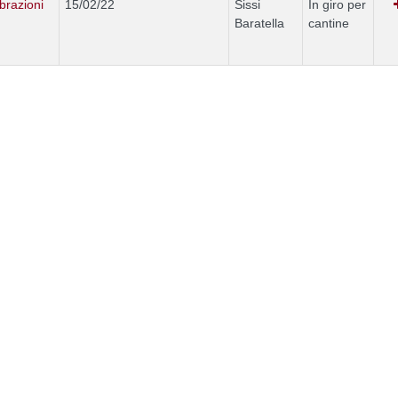
brazioni
15/02/22
Sissi
In giro per
Baratella
cantine