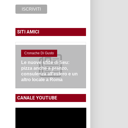
SITI AMICI
Cronache Di Gusto
Le nuove sfide di Seu:
pizza anche a pranzo,
consulenza all’estero e un
altro locale a Roma
CANALE YOUTUBE