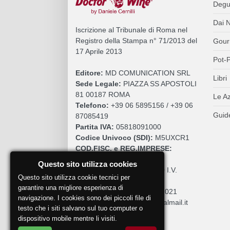
Degu
Dai N
Iscrizione al Tribunale di Roma nel
Registro della Stampa n° 71/2013 del
Gour
17 Aprile 2013
Pot-P
Editore:
MD COMUNICATION SRL
Libri
Sede Legale:
PIAZZA SS APOSTOLI
81 00187 ROMA
Le A
Telefono:
+39 06 5895156 / +39 06
Guide
87085419
Partita IVA:
05818091000
Codice Univoco (SDI):
M5UXCR1
COD.FISC. e REG.IMPRESE:
05818091000
Questo sito utilizza cookies
Cap. Sociale:
€. 10.200,00 I.V.
Questo sito utilizza cookie tecnici per
REA:
RM 930252
garantire una migliore esperienza di
Roc:
36580 del 5 maggio 2021
navigazione. I cookies sono dei piccoli file di
Pec:
mdcomunication@legalmail.it
testo che i siti salvano sul tuo computer o
dispositivo mobile mentre li visiti.