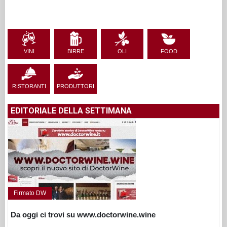
VINI
BIRRE
OLI
FOOD
RISTORANTI
PRODUTTORI
EDITORIALE DELLA SETTIMANA
Firmato DW
Da oggi ci trovi su www.doctorwine.wine