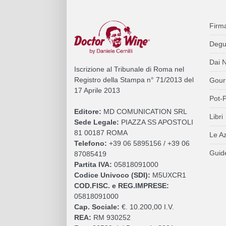
Firm
Degu
Dai N
Iscrizione al Tribunale di Roma nel
Registro della Stampa n° 71/2013 del
Gour
17 Aprile 2013
Pot-P
Editore:
MD COMUNICATION SRL
Libri
Sede Legale:
PIAZZA SS APOSTOLI
81 00187 ROMA
Le A
Telefono:
+39 06 5895156 / +39 06
Guide
87085419
Partita IVA:
05818091000
Codice Univoco (SDI):
M5UXCR1
COD.FISC. e REG.IMPRESE:
05818091000
Cap. Sociale:
€. 10.200,00 I.V.
REA:
RM 930252