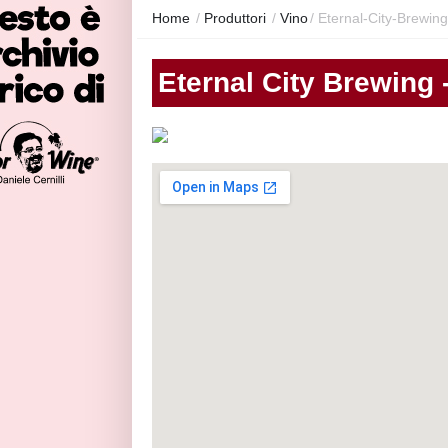
Home
/
Produttori
/
Vino
/
Eternal-City-Brewin
Eternal City Brewing