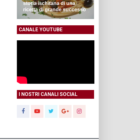
storia ischitana di una
ricetta di grande successo
CANALE YOUTUBE
I NOSTRI CANALI SOCIAL