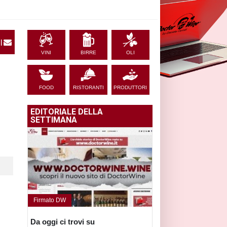
|
VINI
BIRRE
OLI
FOOD
RISTORANTI
PRODUTTORI
EDITORIALE DELLA
SETTIMANA
Firmato DW
Da oggi ci trovi su