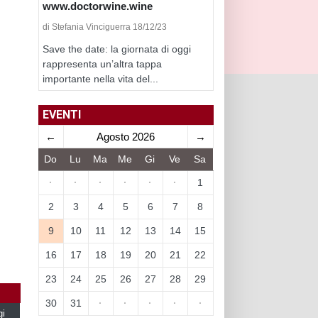
www.doctorwine.wine
di Stefania Vinciguerra 18/12/23
Save the date: la giornata di oggi
rappresenta un’altra tappa
importante nella vita del...
EVENTI
←
Agosto 2026
→
Do
Lu
Ma
Me
Gi
Ve
Sa
·
·
·
·
·
·
1
2
3
4
5
6
7
8
9
10
11
12
13
14
15
16
17
18
19
20
21
22
23
24
25
26
27
28
29
30
31
·
·
·
·
·
gi