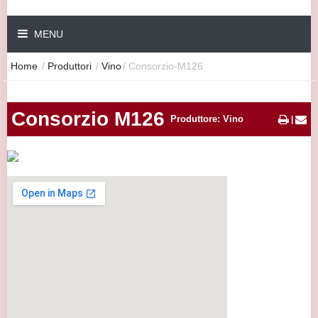
MENU
Home
/
Produttori
/
Vino
/
Consorzio-M126
Consorzio M126
Produttore: Vino
|