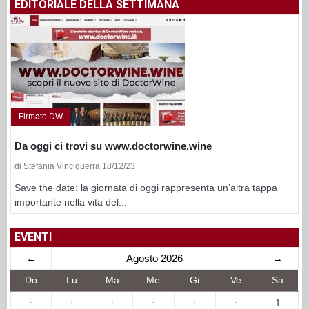
EDITORIALE DELLA SETTIMANA
Firmato DW
Da oggi ci trovi su www.doctorwine.wine
di Stefania Vinciguerra 18/12/23
Save the date: la giornata di oggi rappresenta un’altra tappa
importante nella vita del...
EVENTI
←
Agosto 2026
→
Do
Lu
Ma
Me
Gi
Ve
Sa
·
·
·
·
·
·
1