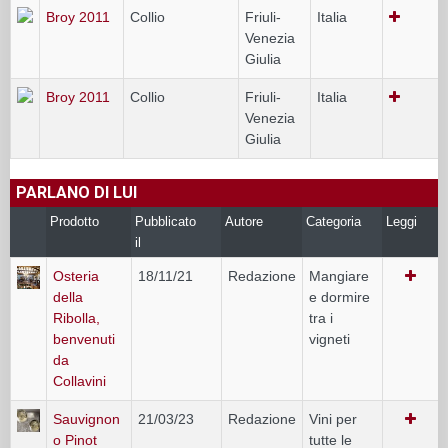
Broy 2011
Collio
Friuli-
Italia
Venezia
Giulia
Broy 2011
Collio
Friuli-
Italia
Venezia
Giulia
PARLANO DI LUI
Prodotto
Pubblicato
Autore
Categoria
Leggi
il
Osteria
18/11/21
Redazione
Mangiare
della
e dormire
Ribolla,
tra i
benvenuti
vigneti
da
Collavini
Sauvignon
21/03/23
Redazione
Vini per
o Pinot
tutte le