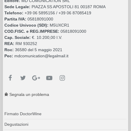
Editore:
MD COMUNICATION SRL
Sede Legale:
PIAZZA SS APOSTOLI 81 00187 ROMA
Telefono:
+39 06 5895156 / +39 06 87085419
Partita IVA:
05818091000
Codice Univoco (SDI):
M5UXCR1
COD.FISC. e REG.IMPRESE:
05818091000
Cap. Sociale:
€. 10.200,00 I.V.
REA:
RM 930252
Roc:
36580 del 5 maggio 2021
Pec:
mdcomunication@legalmail.it
Segnala un problema
Firmato DoctorWine
Degustazioni