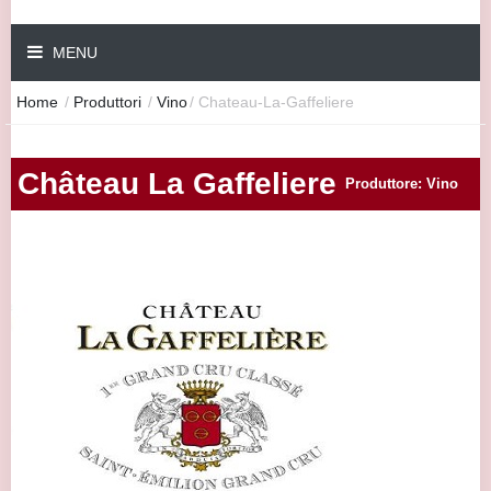
MENU
Home
/
Produttori
/
Vino
/
Chateau-La-Gaffeliere
Château La Gaffeliere
Produttore: Vino
|