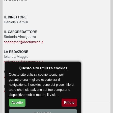
IL DIRETTORE
Daniele Cernilli
IL CAPOREDATTORE
Stefania Vinciguerra
shedoctor@doctorwine.it
LA REDAZIONE
Iolanda Maggio
redazione@doctorwine.it
Questo sito utilizza cookies
ADVERTISING
Questo sito utilizza cookie tecnici per
advertising@doctorwine.it
garantire una migliore esperienza di
navigazione. I cookies sono dei piccoli file di
EVENTI
testo che i siti salvano sul tuo computer o
eventi@doctorwine.it
dispositivo mobile mentre li visiti.
Accetto
Rifiuto
© 2018
DoctorWine
.