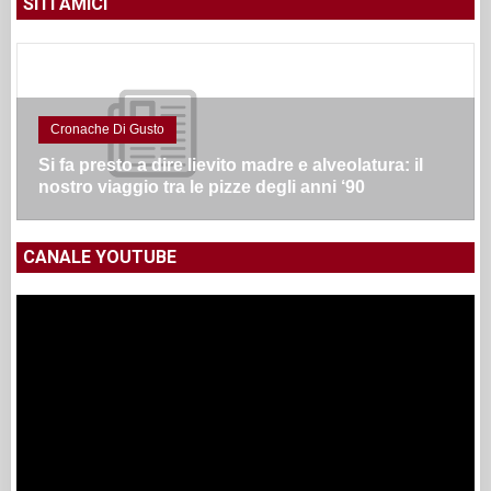
SITI AMICI
Cronache Di Gusto
Si fa presto a dire lievito madre e alveolatura: il
nostro viaggio tra le pizze degli anni ‘90
CANALE YOUTUBE