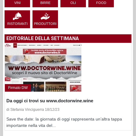
VINI
BIRRE
OLI
FOOD
RISTORANTI
PRODUTTORI
EDITORIALE DELLA SETTIMANA
Firmato DW
Da oggi ci trovi su www.doctorwine.wine
di Stefania Vinciguerra 18/12/23
Save the date: la giornata di oggi rappresenta un’altra tappa
importante nella vita del...