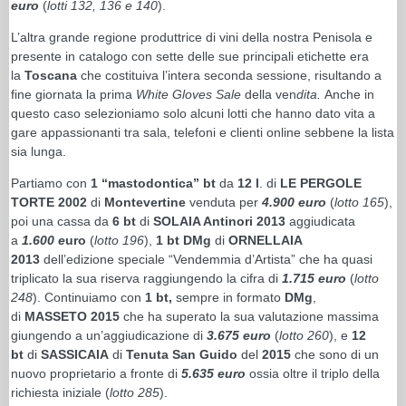
euro
(
lotti 132, 136 e 140
).
L’altra grande regione produttrice di vini della nostra Penisola e
presente in catalogo con sette delle sue principali etichette era
la
Toscana
che costituiva l’intera seconda sessione, risultando a
fine giornata la prima
White Gloves Sale
della ven
dita.
Anche in
questo caso selezioniamo solo alcuni lotti che hanno dato vita a
gare appassionanti tra sala, telefoni e clienti online sebbene la lista
sia lunga.
Partiamo con
1 “mastodontica” bt
da
12 l
. di
LE PERGOLE
TORTE 2002
di
Montevertine
venduta per
4.900 euro
(
lotto 165
),
poi una cassa da
6 bt
di
SOLAIA Antinori 2013
aggiudicata
a
1.600 e
uro
(
lotto 196
),
1 bt DMg
di
ORNELLAIA
2013
dell’edizione speciale “Vendemmia d’Artista” che ha quasi
triplicato la sua riserva raggiungendo la cifra di
1.715 euro
(
lotto
248
). Continuiamo con
1 bt,
sempre in formato
DMg
,
di
MASSETO 2015
che ha superato la sua valutazione massima
giungendo a un’aggiudicazione di
3.675
euro
(
lotto 260
), e
12
bt
di
SASSICAIA
di
Tenuta San Guido
del
2015
che sono di un
nuovo proprietario a fronte di
5.635 euro
ossia oltre il triplo della
richiesta iniziale (
lotto 285
).