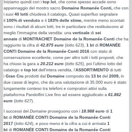
Iniziamo quindi con i
top lot
, che come spesso accade sono
appannaggio del mostro sacro
Domaine
Romanée
Conti,
che con
i suoi
40 lotti
chiudeva il catalogo
.
Quasi superfluo segnalare
il
100% di venduto
e il
183% delle stime,
mentre meno scontati
sono i risultati di alcuni lotti, tre in particolare che restituiscono al
meglio l’immagine della vendita: una
verticale
di
sei
annate
di
MONTRACHET Domaine de la Romanée
-
Conti
che ha
raggiunto la cifra di
42.875 euro
(
lotto 623
),
1 bt
di
ROMANÉE
CONTI Domaine de la Romanée
-
Conti 2016
con stato di
conservazione eccellente, come per altro tutti i lotti proposti, che
ha chiuso la gara a
20.212 euro
(
lotto 625
), poi l’ultimo lotto del
catalogo e
top lot
dell’intera vendita, l’
ASSORTIMENTO
di tutti
i
Gran Cru
prodotti dal
Domaine
composto da
13 bt
del
2009,
in
due casse di legno, che da una valutazione di 35.000 euro è stato
lungamente conteso tra telefoni e compratori attivi sulla
piattaforma Pandolfini Live fino ad essere aggiudicato a
61.862
euro
(
lotto 627
).
I successi del
Domaine
proseguono con i
18.988 euro
di
1
bt
di
ROMANÉE CONTI Domaine de la Romanée
-
Conti
2017
(
lotto 624
), e poco meno è la cifra a cui è arrivata
1
bt
di
ROMANÉE CONTI Domaine de la Romanée
-
Conti