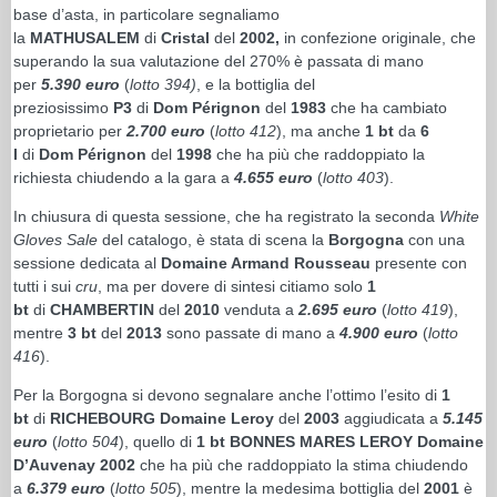
base d’asta, in particolare segnaliamo
la
MATHUSALEM
di
Cristal
del
2002,
in confezione originale, che
superando la sua valutazione del 270% è passata di mano
per
5.390 euro
(
lotto 394)
, e la bottiglia del
preziosissimo
P3
di
Dom Pérignon
del
1983
che ha cambiato
proprietario per
2.700 euro
(
lotto 412
), ma anche
1 bt
da
6
l
di
Dom Pérignon
del
1998
che ha più che raddoppiato la
richiesta chiudendo a la gara a
4.655 euro
(
lotto 403
).
In chiusura di questa sessione, che ha registrato la seconda
White
Gloves Sale
del catalogo, è stata di scena la
Borgogna
con una
sessione dedicata al
Domaine Armand Rousseau
presente con
tutti i sui
cru
, ma per dovere di sintesi citiamo solo
1
bt
di
CHAMBERTIN
del
2010
venduta a
2.695 euro
(
lotto 419
),
mentre
3 bt
del
2013
sono passate di mano a
4.900 euro
(
lotto
416
).
Per la Borgogna si devono segnalare anche l’ottimo l’esito di
1
bt
di
RICHEBOURG Domaine Leroy
del
2003
aggiudicata a
5.145
euro
(
lotto 504
), quello di
1 bt BONNES MARES LEROY Domaine
D’Auvenay 2002
che ha più che raddoppiato la stima chiudendo
a
6.379 euro
(
lotto 505
), mentre la medesima bottiglia del
2001
è