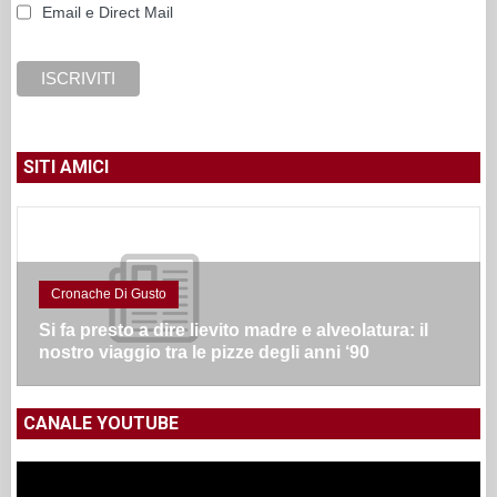
Email e Direct Mail
SITI AMICI
Cronache Di Gusto
Si fa presto a dire lievito madre e alveolatura: il
nostro viaggio tra le pizze degli anni ‘90
CANALE YOUTUBE