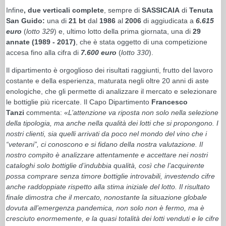
Infine
, due verticali complete
, sempre di
SASSICAIA
di
Tenuta
San Guido:
una di
21 bt
dal
1986
al
2006
di aggiudicata a
6.615
euro
(
lotto 329
) e, ultimo lotto della prima giornata, una di
29
annate (1989 - 2017)
, che è stata oggetto di una competizione
accesa fino alla cifra di
7.600 euro
(
lotto 330
).
Il dipartimento è orgoglioso dei risultati raggiunti, frutto del lavoro
costante e della esperienza, maturata negli oltre 20 anni di aste
enologiche, che gli permette di analizzare il mercato e selezionare
le bottiglie più ricercate. Il Capo Dipartimento
Francesco
Tanzi
commenta: «
L’attenzione va riposta non solo nella selezione
della tipologia, ma anche nella qualità dei lotti che si propongono. I
nostri clienti, sia quelli arrivati da poco nel mondo del vino che i
“veterani”, ci conoscono e si fidano della nostra valutazione. Il
nostro compito è analizzare attentamente e accettare nei nostri
cataloghi solo bottiglie d’indubbia qualità, così che l’acquirente
possa comprare senza timore bottiglie introvabili, investendo cifre
anche raddoppiate rispetto alla stima iniziale del lotto. Il risultato
finale dimostra che il mercato, nonostante la situazione globale
dovuta all’emergenza pandemica, non solo non è fermo, ma è
cresciuto enormemente, e la quasi totalità dei lotti venduti e le cifre