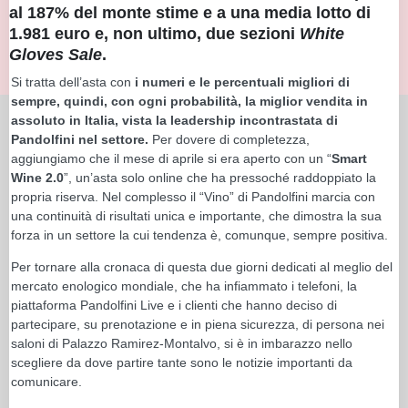
al 187% del monte stime e a una media lotto di
1.981 euro e, non ultimo, due sezioni
White
Gloves Sale
.
Si tratta dell’asta con
i numeri e le percentuali migliori di
sempre, quindi, con ogni probabilità, la miglior vendita in
assoluto in Italia, vista la leadership incontrastata di
Pandolfini nel settore.
Per dovere di completezza,
aggiungiamo che il mese di aprile si era aperto con un “
Smart
Wine 2.0
”, un’asta solo online che ha pressoché raddoppiato la
propria riserva. Nel complesso il “Vino” di Pandolfini marcia con
una continuità di risultati unica e importante, che dimostra la sua
forza
in un settore la cui tendenza è, comunque, sempre positiva.
Per tornare alla cronaca di questa due giorni dedicati al meglio del
mercato enologico mondiale, che ha infiammato i telefoni, la
piattaforma Pandolfini Live e i clienti che hanno deciso di
partecipare, su prenotazione e in piena sicurezza, di persona nei
saloni di Palazzo Ramirez-Montalvo, si è in imbarazzo nello
scegliere da dove partire tante sono le notizie importanti da
comunicare.