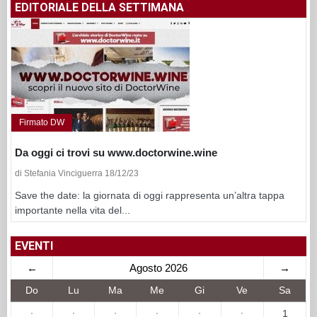
EDITORIALE DELLA SETTIMANA
Firmato DW
Da oggi ci trovi su www.doctorwine.wine
di Stefania Vinciguerra 18/12/23
Save the date: la giornata di oggi rappresenta un’altra tappa
importante nella vita del...
EVENTI
←
Agosto 2026
→
Do
Lu
Ma
Me
Gi
Ve
Sa
·
·
·
·
·
·
1