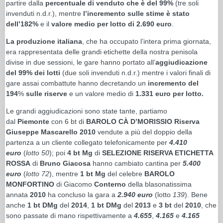
partire dalla
percentuale di venduto che è del 99%
(tre soli
invenduti n.d.r.), mentre
l’incremento sulle stime è stato
dell’182%
e il
valore medio per lotto di
2.690 euro
.
La produzione italiana
, che ha occupato l’intera prima giornata,
era rappresentata delle grandi etichette della nostra penisola
divise in due sessioni, le gare hanno portato all’
aggiudicazione
del 99% dei lotti
(due soli invenduti n.d.r.) mentre i valori finali di
gare assai combattute hanno decretando un
incremento del
194
%
sulle riserve
e un valore medio di
1.331 euro per lotto.
Le grandi aggiudicazioni sono state tante, partiamo
dal
Piemonte
con 6 bt di
BAROLO CÀ D’MORISSIO Riserva
Giuseppe Mascarello 2010
vendute a più del doppio della
partenza a un cliente collegato telefonicamente per
4.410
euro
(
lotto 50
); poi
4 bt Mg
di
SELEZIONE RISERVA ETICHETTA
ROSSA
di
Bruno Giacosa
hanno cambiato cantina per
5.400
euro
(
lotto 72
), mentre
1 bt Mg
del celebre
BAROLO
MONFORTINO
di Giacomo
Conterno
della blasonatissima
annata
2010
ha concluso la gara a
2.940
euro
(lotto
139
). Bene
anche
1 bt DMg
del
2014
,
1 bt DMg
del
2013
e
3 bt
del
2010
, che
sono passate di mano rispettivamente a
4.655
,
4.165
e
4.165