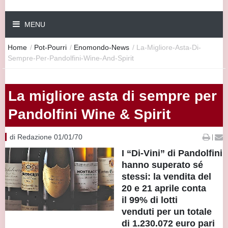
MENU
Home
/
Pot-Pourri
/
Enomondo-News
/
La-Migliore-Asta-Di-
Sempre-Per-Pandolfini-Wine-And-Spirit
La migliore asta di sempre per
Pandolfini Wine & Spirit
di Redazione 01/01/70
|
I “Di-Vini” di Pandolfini
hanno superato sé
stessi: la vendita del
20 e 21 aprile conta
il 99% di lotti
venduti per un totale
di 1.230.072 euro pari