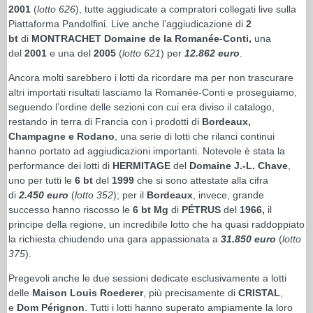
2001
(
lotto 626
), tutte aggiudicate a compratori collegati live sulla
Piattaforma Pandolfini. Live anche l’aggiudicazione di
2
bt
di
MONTRACHET Domaine de la Romanée
-
Conti,
una
del
2001
e una del
2005
(
lotto 621
) per
12.862 euro
.
Ancora molti sarebbero i lotti da ricordare ma per non trascurare
altri importati risultati lasciamo la Romanée-Conti e proseguiamo,
seguendo l’ordine delle sezioni con cui era diviso il catalogo,
restando in terra di Francia con i prodotti di
Bordeaux,
Champagne e Rodano
, una serie di lotti che rilanci continui
hanno portato ad aggiudicazioni importanti. Notevole è stata la
performance dei lotti di
HERMITAGE
del
Domaine J.-L. Chave
,
uno per tutti le
6 bt
del
1999
che si sono attestate alla cifra
di
2.450 euro
(
lotto 352
); per il
Bordeaux
, invece, grande
successo hanno riscosso le
6 bt Mg
di
PÉTRUS
del
1966,
il
principe della regione, un incredibile lotto che ha quasi raddoppiato
la richiesta chiudendo una gara appassionata a
31.850 euro
(
lotto
375
).
Pregevoli anche le due sessioni dedicate esclusivamente a lotti
delle
Maison Louis Roederer
, più precisamente di
CRISTAL
,
e
Dom Pérignon
. Tutti i lotti hanno superato ampiamente la loro