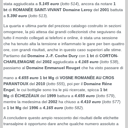
stata aggiudicata a
5.145 euro
(
lotto 514
), ancora da notare
1
bt
di
ROMANÉE SAINT-VIVANT Domaine Leroy
del
2001
battuta
a
5.390 euro
(
lotto 513
).
La quarta e ultima parte del prezioso catalogo costruito in sezioni
omogenee, la più attesa dai grandi collezionisti che seguivano da
tutto il mondo collegati ai telefoni e online, è stata una sessione
che ha tenuto alta la tensione e infiammato le gare per ben quattro
ore, con grandi risultati, anche in questo caso superiori alle stime.
Partiamo dal
Domaine J.-F. Coche Dury
con
1 bt
di
CORTON-
CHARLEMAGNE
del
2002
aggiudicata a
4.165 euro
(
lotto 538
),
passiamo al
Domaine Emmanuel Rouget
che ha visto passare di
mano a
4.655 euro
1 bt Mg
di
VOSNE ROMANÉE AU CROS
PARANTOUX
del
2010
(
lotto 555
), poi per il
Domaine Réne
Engel
, le cui bottiglie sono tra le più ricercate, spicca
1 bt
Mg
di
ÉCHEZÉAUX
del
1999
battura a
4.655 euro
(
lotto 579
),
mentre la medesima del
2002
ha chiuso a
4.410 euro
(
lotto 577
)
e
1 bt Mg
del
1996
a
4.165 euro
(
lotto 582
).
A concludere questo ampio resoconto dei risultati delle etichette
transalpine è opportuno dare anche qualche numero assoluto a