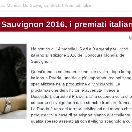
rs-Mondial-De-Sauvignon-2016-I-Premiati-Italiani
auvignon 2016, i premiati italian
Un bottino di 14 mondiali, 5 ori e 9 argenti per il vino
italiano all’edizione 2016 del Concours Mondial de
Sauvignon.
Quest’anno la settima edizione si è svolta, dopo la ta
italiana a Rueda, una delle più importanti regioni spa
specializzate nella produzione di vini bianchi. La
proclamazione dei vincitori è avvenuta invece a
Dusseldorf, durante il Prowein. E’ la seconda volta che 
concorso si svolge fuori dalle storiche frontiere frances
La Rueda è uno dei territori privilegiati nel mondo che
produce vini a base di sauvignon bianco di eccellente
qualità spesso assemblati con il vitigno spagnolo a cui