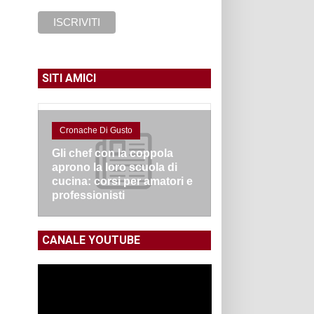
SITI AMICI
Cronache Di Gusto
Gli chef con la coppola
aprono la loro scuola di
cucina: corsi per amatori e
professionisti
CANALE YOUTUBE