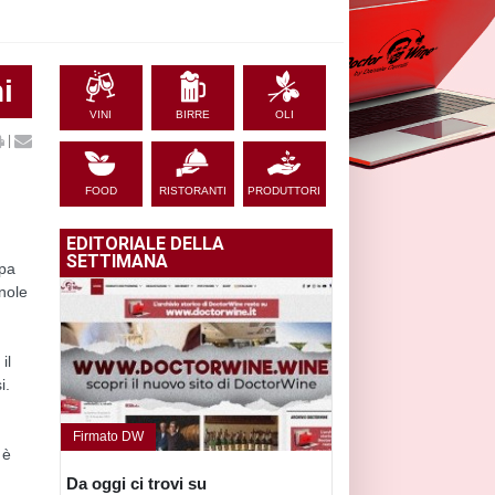
i
VINI
BIRRE
OLI
|
FOOD
RISTORANTI
PRODUTTORI
EDITORIALE DELLA
SETTIMANA
ppa
gnole
il
i.
Firmato DW
 è
Da oggi ci trovi su