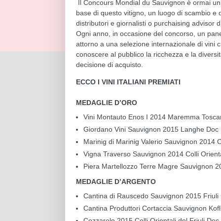
Il Concours Mondial du Sauvignon è ormai un’
base di questo vitigno, un luogo di scambio e d’in
distributori e giornalisti o purchaising advisor d
Ogni anno, in occasione del concorso, un panel
attorno a una selezione internazionale di vini c
conoscere al pubblico la ricchezza e la diversi
decisione di acquisto.
ECCO I VINI ITALIANI PREMIATI
MEDAGLIE D’ORO
Vini Montauto Enos I 2014 Maremma Tosc
Giordano Vini Sauvignon 2015 Langhe Doc
Marinig di Marinig Valerio Sauvignon 2014 Col
Vigna Traverso Sauvignon 2014 Colli Oriental
Piera Martellozzo Terre Magre Sauvignon 20
MEDAGLIE D’ARGENTO
Cantina di Rauscedo Sauvignon 2015 Friuli
Cantina Produttori Cortaccia Sauvignon Kof
Cozzarolo 2015 Colli Orientali del Friuli Doc