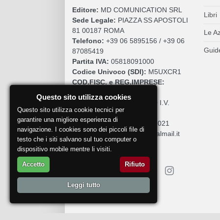
Editore:
MD COMUNICATION SRL
Libri
Sede Legale:
PIAZZA SS APOSTOLI
81 00187 ROMA
Le A
Telefono:
+39 06 5895156 / +39 06
Guide
87085419
Partita IVA:
05818091000
Codice Univoco (SDI):
M5UXCR1
COD.FISC. e REG.IMPRESE:
05818091000
Questo sito utilizza cookies
Cap. Sociale:
€. 10.200,00 I.V.
Questo sito utilizza cookie tecnici per
REA:
RM 930252
garantire una migliore esperienza di
Roc:
36580 del 5 maggio 2021
navigazione. I cookies sono dei piccoli file di
Pec:
mdcomunication@legalmail.it
testo che i siti salvano sul tuo computer o
dispositivo mobile mentre li visiti.
Accetto
Rifiuto
Leggi tutto
Segnala un problema