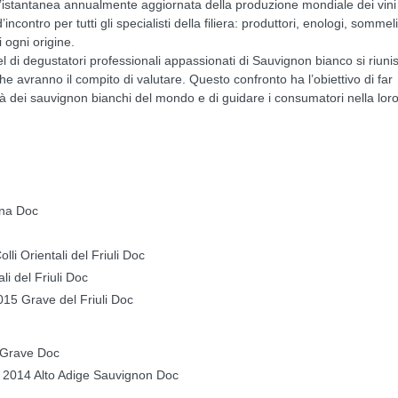
istantanea annualmente aggiornata della produzione mondiale dei vini
contro per tutti gli specialisti della filiera: produttori, enologi, sommeli
i ogni origine.
 di degustatori professionali appassionati di Sauvignon bianco si riuni
he avranno il compito di valutare. Questo confronto ha l’obiettivo di far
tà dei sauvignon bianchi del mondo e di guidare i consumatori nella lor
ana Doc
li Orientali del Friuli Doc
i del Friuli Doc
15 Grave del Friuli Doc
 Grave Doc
l 2014 Alto Adige Sauvignon Doc