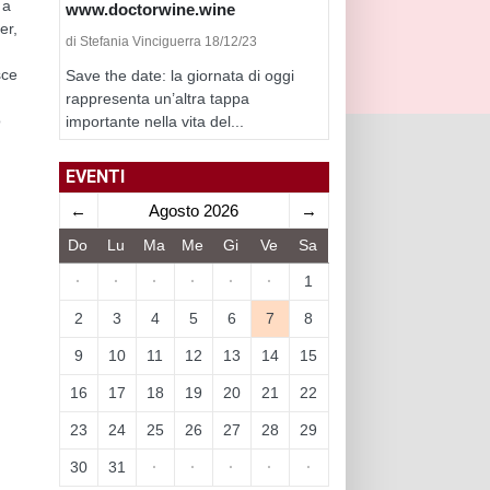
 a
www.doctorwine.wine
er,
di Stefania Vinciguerra 18/12/23
sce
Save the date: la giornata di oggi
rappresenta un’altra tappa
o
importante nella vita del...
EVENTI
←
Agosto 2026
→
Do
Lu
Ma
Me
Gi
Ve
Sa
·
·
·
·
·
·
1
2
3
4
5
6
7
8
9
10
11
12
13
14
15
16
17
18
19
20
21
22
23
24
25
26
27
28
29
30
31
·
·
·
·
·