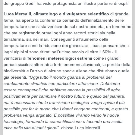
del gruppo Gedi, ha visto protagonista un illustre parterre di ospiti.
Luca Mercalli, climatologo e divulgatore scientifico
di grande
fama, ha aperto la conferenza parlando dell’innalzamento delle
temperature che si sta verificando sul nostro pianeta, un fenomeno
che sta registrando ormai ogni anno record storici sia nella
terraferma, sia nei mari. Conseguenti all’aumento delle
temperature sono la riduzione dei ghiacciaci – basti pensare che i
laghi alpini si sono ritirati nell’ultimo secolo di oltre il 60% - il
verificarsi di
fenomeni metereologici estremi
come i grandi
periodi siccitosi alternati a forti fenomeni alluvionali, la perdita della
biodiversità e l’arrivo di alcune specie aliene che disturbano quelle
già presenti.
“Oggi tutto il mondo guarda al problema del
cambiamento climatico con particolare attenzione. Dobbiamo
essere consapevoli che abbiamo ancora la possibilità di agire
positivamente per cambiare il nostro futuro e quello del pianeta,
ma è necessario che la transizione ecologica venga spinta il più
possibile per far in modo che i danni vengano contenuti, e questo
problema venga arginato. È possibile virando verso le nuove
tecnologie, fermando la cementificazione e facendo una scelta
etica nella vita di tutti i giorni”.
chiosa Luca Mercalli.