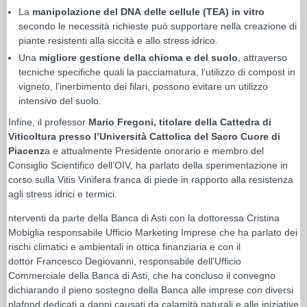
La
manipolazione del DNA delle cellule (TEA) in vitro
secondo le necessità richieste può supportare nella creazione di
piante resistenti alla siccità e allo stress idrico.
Una
migliore gestione della chioma e del suolo
, attraverso
tecniche specifiche quali la pacciamatura, l’utilizzo di compost in
vigneto, l’inerbimento dei filari, possono evitare un utilizzo
intensivo del suolo.
Infine, il professor
Mario Fregoni, titolare della Cattedra di
Viticoltura presso l’Università Cattolica del Sacro Cuore di
Piacenz
a e attualmente Presidente onorario e membro del
Consiglio Scientifico dell’OIV, ha parlato della sperimentazione in
corso sulla Vitis Vinifera franca di piede in rapporto alla resistenza
agli stress idrici e termici.
nterventi da parte della Banca di Asti con la dottoressa Cristina
Mobiglia responsabile Ufficio Marketing Imprese che ha parlato dei
rischi climatici e ambientali in ottica finanziaria e con il
dottor Francesco Degiovanni, responsabile dell’Ufficio
Commerciale della Banca di Asti, che ha concluso il convegno
dichiarando il pieno sostegno della Banca alle imprese con diversi
plafond dedicati a danni causati da calamità naturali e alle iniziative