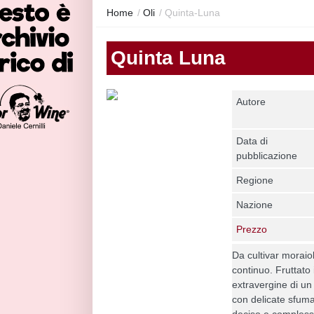
Home
/
Oli
/
Quinta-Luna
Quinta Luna
Autore
Data di
pubblicazione
Regione
Nazione
Prezzo
Da cultivar moraio
continuo. Fruttato
extravergine di un 
con delicate sfuma
deciso e complesso