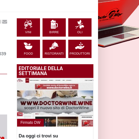
|
VINI
BIRRE
OLI
6039
FOOD
RISTORANTI
PRODUTTORI
EDITORIALE DELLA
SETTIMANA
Firmato DW
Da oggi ci trovi su