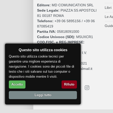
Editore:
MD COMUNICATION SRL
Libri
Sede Legale:
PIAZZA SS APOSTOLI
81 00187 ROMA
Le A
Telefono:
+39 06 5895156 / +39 06
Guide
87085419
Partita IVA:
05818091000
Codice Univoco (SDI):
M5UXCR1
COD.FISC. e REG.IMPRESE:
05818091000
Questo sito utilizza cookies
Cap. Sociale:
€. 10.200,00 I.V.
Questo sito utilizza cookie tecnici per
REA:
RM 930252
garantire una migliore esperienza di
Roc:
36580 del 5 maggio 2021
navigazione. I cookies sono dei piccoli file di
Pec:
mdcomunication@legalmail.it
testo che i siti salvano sul tuo computer o
dispositivo mobile mentre li visiti.
Accetto
Rifiuto
Leggi tutto
Segnala un problema