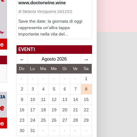
www.doctorwine.wine
di Stefania Vinciguerra 18/12/23
Save the date: la giornata di oggi
rappresenta un’altra tappa
importante nella vita del...
EVENTI
←
Agosto 2026
→
Do
Lu
Ma
Me
Gi
Ve
Sa
·
·
·
·
·
·
1
2
3
4
5
6
7
8
9
10
11
12
13
14
15
16
17
18
19
20
21
22
23
24
25
26
27
28
29
30
31
·
·
·
·
·