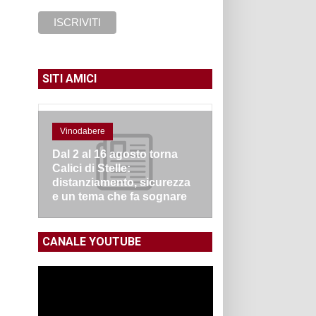
SITI AMICI
Vinodabere
Dal 2 al 16 agosto torna
Calici di Stelle:
distanziamento, sicurezza
e un tema che fa sognare
CANALE YOUTUBE