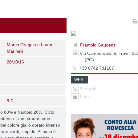
Marco Oreggia e Laura
Frantoio Gaudenzi
Marinelli
Via Camporeale, 6, Trevi , 0
, (PG)
20/10/16
+39 0742 781107
WEB:
Sito web
Email
9 €
lo 80% e frantoio 20%. Ciclo
 intenso. Uno straordinario
bel colore giallo dorato intenso
ture verdi, limpido. Al naso è
, ricco di note di carciofo e