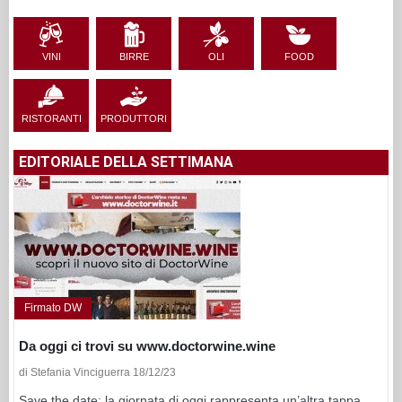
VINI
BIRRE
OLI
FOOD
RISTORANTI
PRODUTTORI
EDITORIALE DELLA SETTIMANA
Firmato DW
Da oggi ci trovi su www.doctorwine.wine
di Stefania Vinciguerra 18/12/23
Save the date: la giornata di oggi rappresenta un’altra tappa