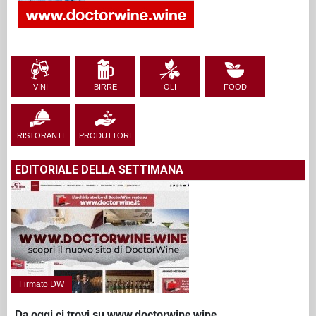
VINI
BIRRE
OLI
FOOD
RISTORANTI
PRODUTTORI
EDITORIALE DELLA SETTIMANA
Firmato DW
Da oggi ci trovi su www.doctorwine.wine