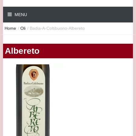
MENU
Home
/
Oli
/
Badia-A-Coltibuono-Albereto
Albereto