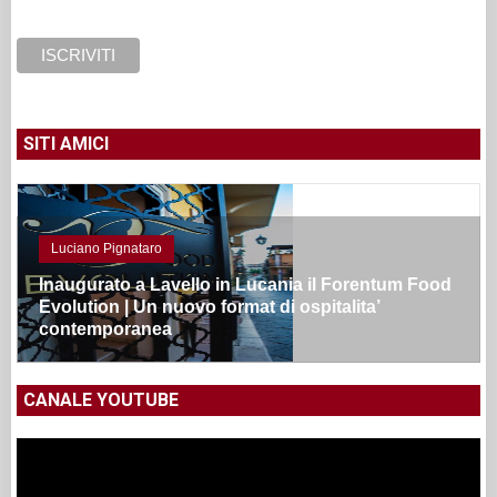
SITI AMICI
Luciano Pignataro
Inaugurato a Lavello in Lucania il Forentum Food
Evolution | Un nuovo format di ospitalita’
contemporanea
CANALE YOUTUBE