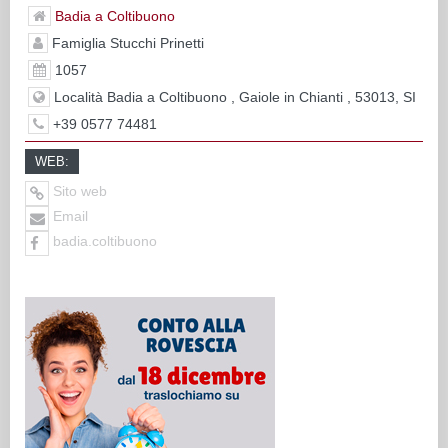
Badia a Coltibuono
Famiglia Stucchi Prinetti
1057
Località Badia a Coltibuono , Gaiole in Chianti , 53013, SI
+39 0577 74481
WEB:
Sito web
Email
badia.coltibuono