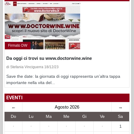
Firmato DW
Da oggi ci trovi su www.doctorwine.wine
di Stefania Vinciguerra 18/12/23
Save the date: la giornata di oggi rappresenta un’altra tappa
importante nella vita del...
EVENTI
←
Agosto 2026
→
Do
Lu
Ma
Me
Gi
Ve
Sa
·
·
·
·
·
·
1