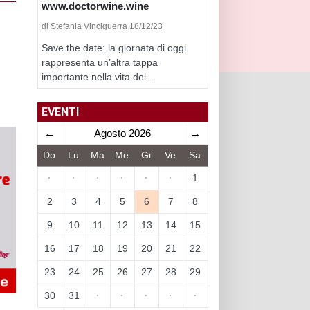
www.doctorwine.wine
di Stefania Vinciguerra 18/12/23
Save the date: la giornata di oggi
rappresenta un’altra tappa
importante nella vita del...
EVENTI
←
Agosto 2026
→
Do
Lu
Ma
Me
Gi
Ve
Sa
·
·
·
·
·
·
1
2
3
4
5
6
7
8
9
10
11
12
13
14
15
16
17
18
19
20
21
22
23
24
25
26
27
28
29
30
31
·
·
·
·
·