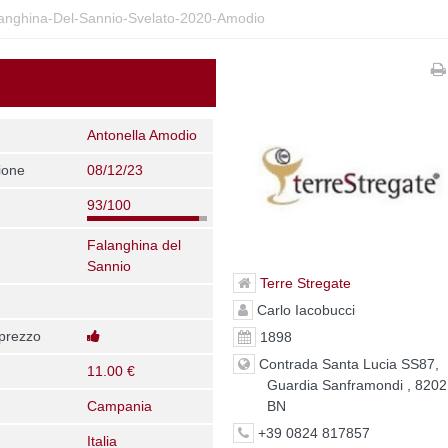
langhina-Del-Sannio-Svelato-2020-Amodio
Antonella Amodio
ione
08/12/23
93/100
Falanghina del
Sannio
Terre Stregate
Carlo Iacobucci
 prezzo
1898
Contrada Santa Lucia SS87,
11.00 €
Guardia Sanframondi , 8202
BN
Campania
+39 0824 817857
Italia