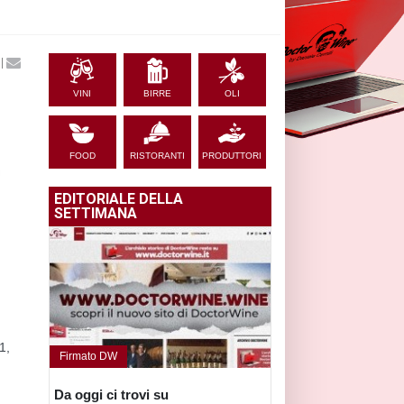
|
VINI
BIRRE
OLI
FOOD
RISTORANTI
PRODUTTORI
EDITORIALE DELLA
SETTIMANA
1,
Firmato DW
Da oggi ci trovi su