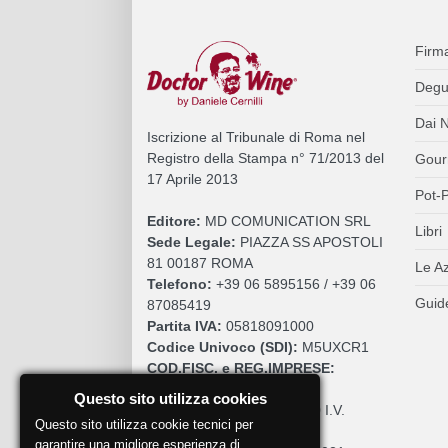
Firm
Degu
Dai N
Iscrizione al Tribunale di Roma nel
Registro della Stampa n° 71/2013 del
Gour
17 Aprile 2013
Pot-P
Editore:
MD COMUNICATION SRL
Libri
Sede Legale:
PIAZZA SS APOSTOLI
81 00187 ROMA
Le A
Telefono:
+39 06 5895156 / +39 06
Guide
87085419
Partita IVA:
05818091000
Codice Univoco (SDI):
M5UXCR1
COD.FISC. e REG.IMPRESE:
05818091000
Questo sito utilizza cookies
Cap. Sociale:
€. 10.200,00 I.V.
Questo sito utilizza cookie tecnici per
REA:
RM 930252
garantire una migliore esperienza di