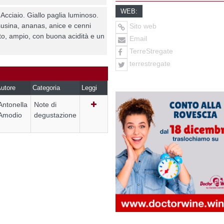
WEB:
cciaio. Giallo paglia luminoso.
 susina, ananas, anice e cenni
Sito web
to, ampio, con buona acidità e un
Email
TerreStregate
terrestregate
utore
Categoria
Leggi
Antonella
Note di
Amodio
degustazione