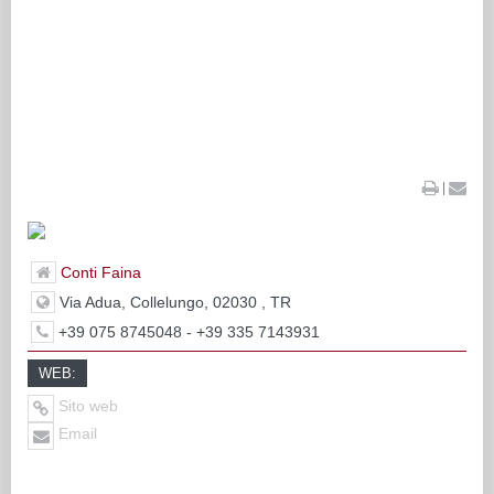
|
Conti Faina
Via Adua, Collelungo, 02030 , TR
+39 075 8745048 - +39 335 7143931
WEB:
Sito web
Email