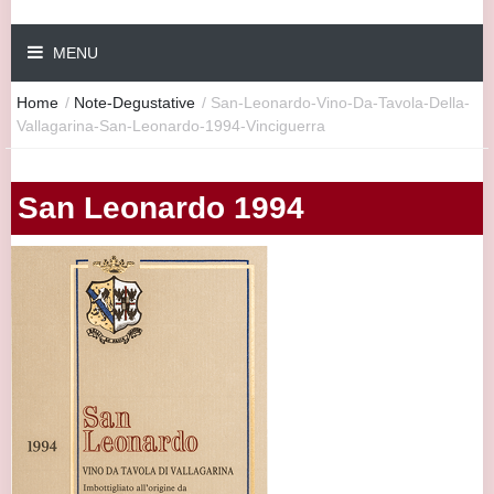
MENU
Home
/
Note-Degustative
/
San-Leonardo-Vino-Da-Tavola-Della-
Vallagarina-San-Leonardo-1994-Vinciguerra
San Leonardo 1994