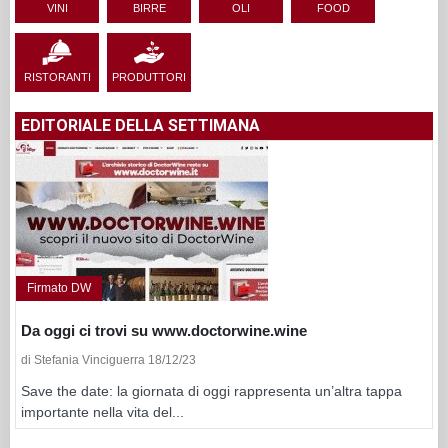
VINI
BIRRE
OLI
FOOD
RISTORANTI
PRODUTTORI
EDITORIALE DELLA SETTIMANA
Firmato DW
Da oggi ci trovi su www.doctorwine.wine
di Stefania Vinciguerra 18/12/23
Save the date: la giornata di oggi rappresenta un’altra tappa
importante nella vita del...