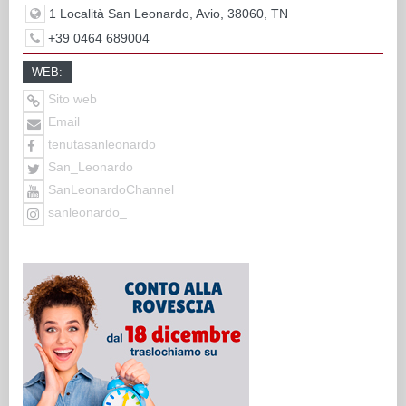
1 Località San Leonardo, Avio, 38060, TN
+39 0464 689004
WEB:
Sito web
Email
tenutasanleonardo
San_Leonardo
SanLeonardoChannel
sanleonardo_