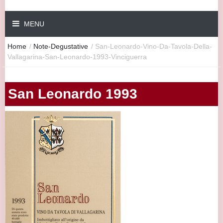
MENU
Home
/
Note-Degustative
/
San-Leonardo-Vino-Da-Tavola-Della-
Vallagarina-San-Leonardo-1993-Vinciguerra
San Leonardo 1993