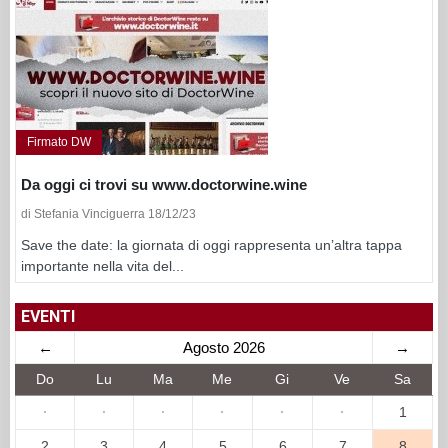
Firmato DW
Da oggi ci trovi su www.doctorwine.wine
di Stefania Vinciguerra 18/12/23
Save the date: la giornata di oggi rappresenta un’altra tappa
importante nella vita del...
EVENTI
←
Agosto 2026
→
Do
Lu
Ma
Me
Gi
Ve
Sa
·
·
·
·
·
·
1
2
3
4
5
6
7
8