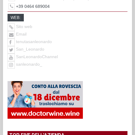
+39 0464 689004
WEB:
Sito web
Email
tenutasanleonardo
San_Leonardo
SanLeonardoChannel
sanleonardo_