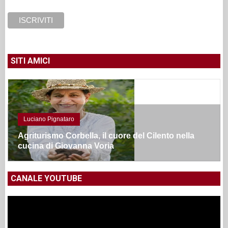
SITI AMICI
Luciano Pignataro
Agriturismo Corbella, il cuore del Cilento nella
cucina di Giovanna Voria
CANALE YOUTUBE