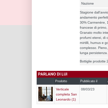
Nazione
Stagione dall’avvio
andamento perfet
30% Carmenère, 10
francese di primo
Granato molto int
profumi eterei, di 
mirtilli, humus e 
complesso. Pieno, r
lunga persistenza
Bottiglie prodott
PARLANO DI LUI
Prodotto
Pubblicato il
Verticale
08/03/23
completa San
Leonardo (1)