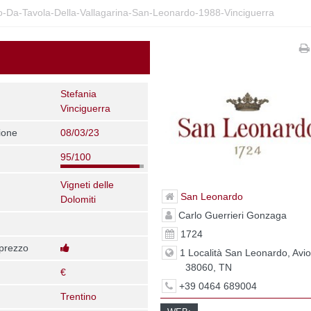
-Da-Tavola-Della-Vallagarina-San-Leonardo-1988-Vinciguerra
Stefania
Vinciguerra
ione
08/03/23
95/100
Vigneti delle
San Leonardo
Dolomiti
Carlo Guerrieri Gonzaga
1724
 prezzo
1 Località San Leonardo, Avio
38060, TN
€
+39 0464 689004
Trentino