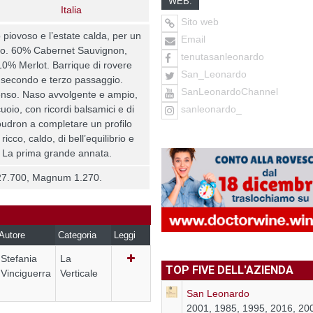
WEB:
Italia
Sito web
 piovoso e l’estate calda, per un
Email
to. 60% Cabernet Sauvignon,
tenutasanleonardo
% Merlot. Barrique di rovere
San_Leonardo
, secondo e terzo passaggio.
SanLeonardoChannel
enso. Naso avvolgente e ampio,
sanleonardo_
cuoio, con ricordi balsamici e di
goudron a completare un profilo
icco, caldo, di bell’equilibrio e
. La prima grande annata.
e 27.700, Magnum 1.270.
Autore
Categoria
Leggi
Stefania
La
TOP FIVE DELL'AZIENDA
Vinciguerra
Verticale
San Leonardo
2001, 1985, 1995, 2016, 20