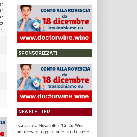
87,
07,
97,
82,
14,
SPONSORIZZATI
NEWSLETTER
Iscriviti alla Newsletter "DoctorWine"
per ricevere aggiornamenti ed essere