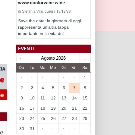
www.doctorwine.wine
di Stefania Vinciguerra 18/12/23
Save the date: la giornata di oggi
rappresenta un’altra tappa
importante nella vita del...
EVENTI
←
Agosto 2026
→
Do
Lu
Ma
Me
Gi
Ve
Sa
·
·
·
·
·
·
1
2
3
4
5
6
7
8
9
10
11
12
13
14
15
16
17
18
19
20
21
22
23
24
25
26
27
28
29
30
31
·
·
·
·
·
03,