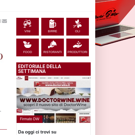
|
VINI
BIRRE
OLI
FOOD
RISTORANTI
PRODUTTORI
EDITORIALE DELLA
SETTIMANA
,
Firmato DW
Da oggi ci trovi su