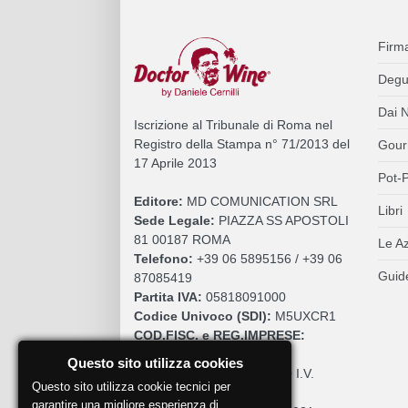
Firm
Degu
Dai N
Iscrizione al Tribunale di Roma nel
Registro della Stampa n° 71/2013 del
Gour
17 Aprile 2013
Pot-P
Editore:
MD COMUNICATION SRL
Libri
Sede Legale:
PIAZZA SS APOSTOLI
81 00187 ROMA
Le A
Telefono:
+39 06 5895156 / +39 06
Guide
87085419
Partita IVA:
05818091000
Codice Univoco (SDI):
M5UXCR1
COD.FISC. e REG.IMPRESE:
05818091000
Questo sito utilizza cookies
Cap. Sociale:
€. 10.200,00 I.V.
Questo sito utilizza cookie tecnici per
REA:
RM 930252
garantire una migliore esperienza di